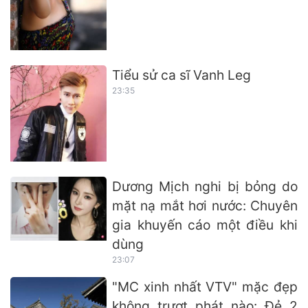
Tiểu sử ca sĩ Vanh Leg
23:35
Dương Mịch nghi bị bỏng do
mặt nạ mắt hơi nước: Chuyên
gia khuyến cáo một điều khi
dùng
23:07
"MC xinh nhất VTV" mặc đẹp
không trượt phát nào: Đẻ 2