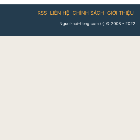
RSS
LIÊN HỆ
CHÍNH SÁCH
GIỚI THIỆU
Nguoi-noi-tieng.com (r)
© 2008 - 2022