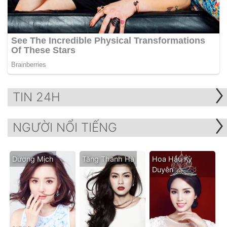
TIN 24H
NGƯỜI NỔI TIẾNG
Dương Mịch
Tăng Thanh Hà
Hoa Hậu Kỳ
Duyên