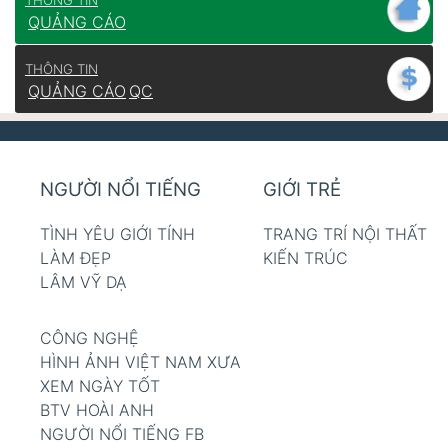
THÔNG TIN
QUẢNG CÁO
THÔNG TIN
QUẢNG CÁO
QC
NGƯỜI NỔI TIẾNG
GIỚI TRẺ
TÌNH YÊU GIỚI TÍNH
TRANG TRÍ NỘI THẤT
LÀM ĐẸP
KIẾN TRÚC
LÂM VỸ DẠ
CÔNG NGHỆ
HÌNH ẢNH VIỆT NAM XƯA
XEM NGÀY TỐT
BTV HOÀI ANH
NGƯỜI NỔI TIẾNG FB