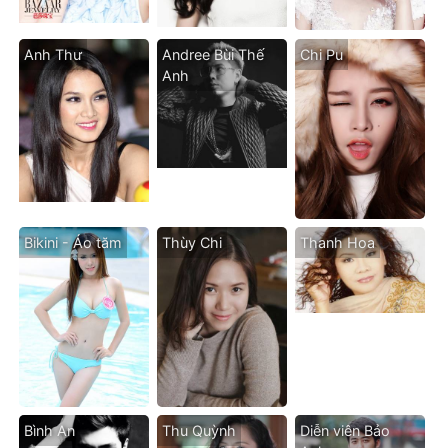
Anh Thư
Andree Bùi Thế
Chi Pu
Anh
Bikini - Áo tăm
Thùy Chi
Thanh Hoa
Bình An
Thu Quỳnh
Diễn viên Bảo