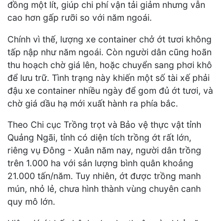
đồng một lít, giúp chi phí vận tải giảm nhưng vẫn
cao hơn gấp rưỡi so với năm ngoái.
Chính vì thế, lượng xe container chở ớt tươi không
tấp nập như năm ngoái. Còn người dân cũng hoãn
thu hoạch chờ giá lên, hoặc chuyển sang phơi khô
để lưu trữ. Tình trạng này khiến một số tài xế phải
đậu xe container nhiều ngày để gom đủ ớt tươi, và
chờ giá dầu hạ mới xuất hành ra phía bắc.
Theo Chi cục Trồng trọt và Bảo vệ thực vật tỉnh
Quảng Ngãi, tỉnh có diện tích trồng ớt rất lớn,
riêng vụ Đông - Xuân năm nay, người dân trồng
trên 1.000 ha với sản lượng bình quân khoảng
21.000 tấn/năm. Tuy nhiên, ớt được trồng manh
mún, nhỏ lẻ, chưa hình thành vùng chuyên canh
quy mô lớn.