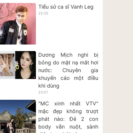
Tiểu sử ca sĩ Vanh Leg
23:35
Dương Mịch nghi bị
bỏng do mặt nạ mắt hơi
nước: Chuyên gia
khuyến cáo một điều
khi dùng
23:07
"MC xinh nhất VTV"
mặc đẹp không trượt
phát nào: Đẻ 2 con
body vẫn nuột, sành