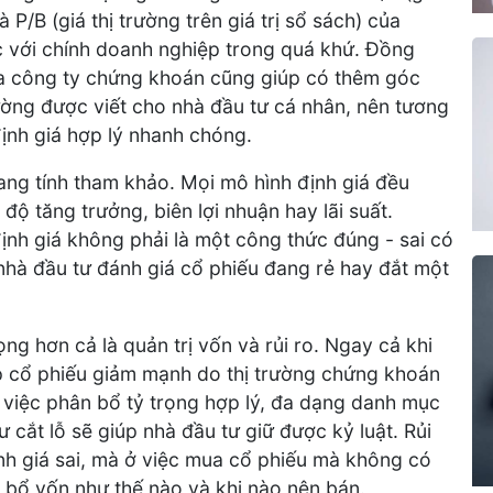
à P/B (giá thị trường trên giá trị sổ sách) của
c với chính doanh nghiệp trong quá khứ. Đồng
ủa công ty chứng khoán cũng giúp có thêm góc
ờng được viết cho nhà đầu tư cá nhân, nên tương
ịnh giá hợp lý nhanh chóng.
mang tính tham khảo. Mọi mô hình định giá đều
 độ tăng trưởng, biên lợi nhuận hay lãi suất.
ịnh giá không phải là một công thức đúng - sai có
p nhà đầu tư đánh giá cổ phiếu đang rẻ hay đắt một
ọng hơn cả là quản trị vốn và rủi ro. Ngay cả khi
p cổ phiếu giảm mạnh do thị trường chứng khoán
, việc phân bổ tỷ trọng hợp lý, đa dạng danh mục
 cắt lỗ sẽ giúp nhà đầu tư giữ được kỷ luật. Rủi
nh giá sai, mà ở việc mua cổ phiếu mà không có
 bổ vốn như thế nào và khi nào nên bán.