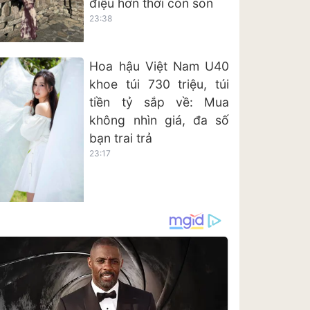
điệu hơn thời còn son
23:38
Hoa hậu Việt Nam U40
khoe túi 730 triệu, túi
tiền tỷ sắp về: Mua
không nhìn giá, đa số
bạn trai trả
23:17