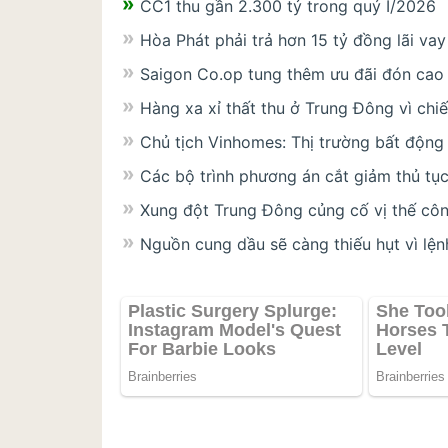
CC1 thu gần 2.300 tỷ trong quý I/2026
Hòa Phát phải trả hơn 15 tỷ đồng lãi va
Saigon Co.op tung thêm ưu đãi đón cao
Hàng xa xỉ thất thu ở Trung Đông vì chi
Chủ tịch Vinhomes: Thị trường bất động
Các bộ trình phương án cắt giảm thủ tụ
Xung đột Trung Đông củng cố vị thế cô
Nguồn cung dầu sẽ càng thiếu hụt vì lệ