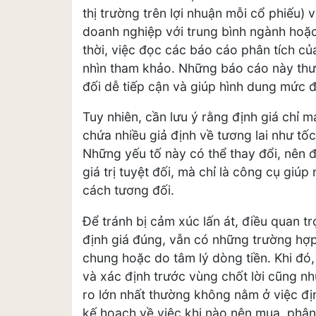
thị trường trên lợi nhuận mỗi cổ phiếu) v
doanh nghiệp với trung bình ngành hoặ
thời, việc đọc các báo cáo phân tích c
nhìn tham khảo. Những báo cáo này thư
đối dễ tiếp cận và giúp hình dung mức đ
Tuy nhiên, cần lưu ý rằng định giá chỉ 
chứa nhiều giả định về tương lai như tốc
Những yếu tố này có thể thay đổi, nên đ
giá trị tuyệt đối, mà chỉ là công cụ giú
cách tương đối.
Để tránh bị cảm xúc lấn át, điều quan tr
định giá đúng, vẫn có những trường hợ
chung hoặc do tâm lý dòng tiền. Khi đó
và xác định trước vùng chốt lời cũng như
ro lớn nhất thường không nằm ở việc đị
kế hoạch về việc khi nào nên mua, phân