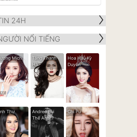
TIN 24H
NGƯỜI NỔI TIẾNG
ương Mịch
Tăng Thanh
Hoa Hậu Kỳ
Hà
Duyên
nh Thư
Andree Bùi
Chi Pu
Thế Anh