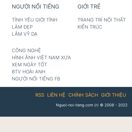
NGƯỜI NỔI TIẾNG
GIỚI TRẺ
TÌNH YÊU GIỚI TÍNH
TRANG TRÍ NỘI THẤT
LÀM ĐẸP
KIẾN TRÚC
LÂM VỸ DẠ
CÔNG NGHỆ
HÌNH ẢNH VIỆT NAM XƯA
XEM NGÀY TỐT
BTV HOÀI ANH
NGƯỜI NỔI TIẾNG FB
RSS
LIÊN HỆ
CHÍNH SÁCH
GIỚI THIỆU
Nguoi-noi-tieng.com (r)
© 2008 - 2022