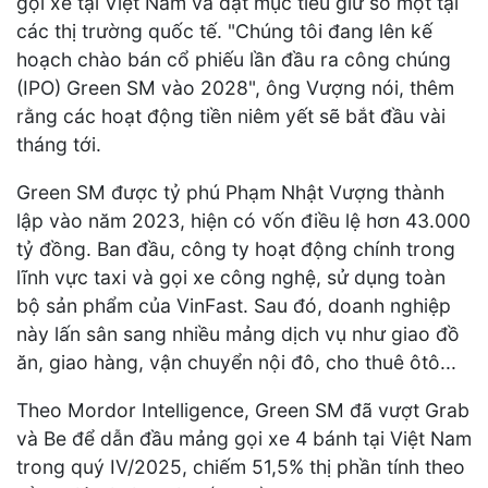
gọi xe tại Việt Nam và đặt mục tiêu giữ số một tại
các thị trường quốc tế. "Chúng tôi đang lên kế
hoạch chào bán cổ phiếu lần đầu ra công chúng
(IPO) Green SM vào 2028", ông Vượng nói, thêm
rằng các hoạt động tiền niêm yết sẽ bắt đầu vài
tháng tới.
Green SM được tỷ phú Phạm Nhật Vượng thành
lập vào năm 2023, hiện có vốn điều lệ hơn 43.000
tỷ đồng. Ban đầu, công ty hoạt động chính trong
lĩnh vực taxi và gọi xe công nghệ, sử dụng toàn
bộ sản phẩm của VinFast. Sau đó, doanh nghiệp
này lấn sân sang nhiều mảng dịch vụ như giao đồ
ăn, giao hàng, vận chuyển nội đô, cho thuê ôtô...
Theo Mordor Intelligence, Green SM đã vượt Grab
và Be để dẫn đầu mảng gọi xe 4 bánh tại Việt Nam
trong quý IV/2025, chiếm 51,5% thị phần tính theo