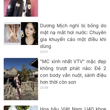
Dương Mịch nghi bị bỏng do
mặt nạ mắt hơi nước: Chuyên
gia khuyến cáo một điều khi
dùng
23:07
"MC xinh nhất VTV" mặc đẹp
không trượt phát nào: Đẻ 2
con body vẫn nuột, sành điệu
hơn thời còn son
23:38
Hoa hậu Việt Nam U40 khoe