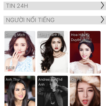
TIN 24H
NGƯỜI NỔI TIẾNG
Dương Mịch
Tăng Thanh Hà
Hoa Hậu Kỳ
Duyên
Anh Thư
Andree Bùi Thế
Chi Pu
Anh