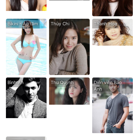
Bikini - Áo tăm
Thùy Chi
Thanh Hoa
Bình An
Thu Quỳnh
Diễn viên Bảo
Anh