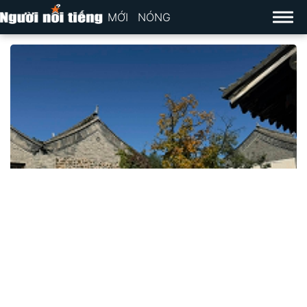
MỚI
NÓNG