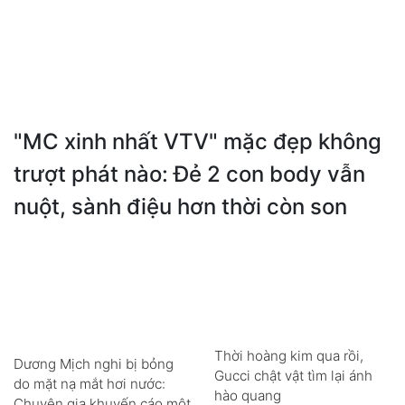
"MC xinh nhất VTV" mặc đẹp không
trượt phát nào: Đẻ 2 con body vẫn
nuột, sành điệu hơn thời còn son
Thời hoàng kim qua rồi,
Dương Mịch nghi bị bỏng
Gucci chật vật tìm lại ánh
do mặt nạ mắt hơi nước:
hào quang
Chuyên gia khuyến cáo một