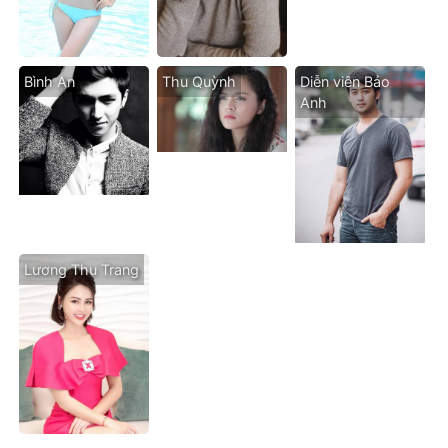
Bình An
Thu Quỳnh
Diễn viên Bảo
Anh
Lương Thu Trang