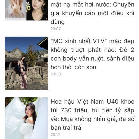
mặt nạ mắt hơi nước: Chuyên
gia khuyến cáo một điều khi
dùng
23:07
"MC xinh nhất VTV" mặc đẹp
không trượt phát nào: Đẻ 2
con body vẫn nuột, sành điệu
hơn thời còn son
23:38
Hoa hậu Việt Nam U40 khoe
túi 730 triệu, túi tiền tỷ sắp
về: Mua không nhìn giá, đa số
bạn trai trả
23:17