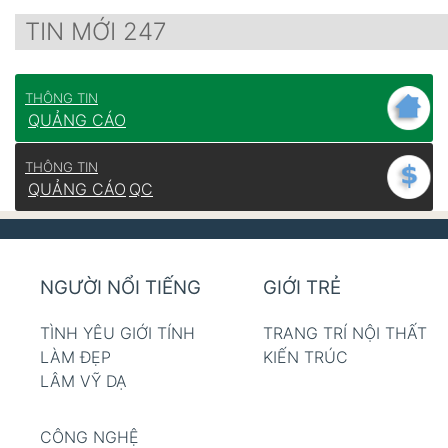
TIN MỚI 247
THÔNG TIN
QUẢNG CÁO
THÔNG TIN
QUẢNG CÁO
QC
NGƯỜI NỔI TIẾNG
GIỚI TRẺ
TÌNH YÊU GIỚI TÍNH
TRANG TRÍ NỘI THẤT
LÀM ĐẸP
KIẾN TRÚC
LÂM VỸ DẠ
CÔNG NGHỆ