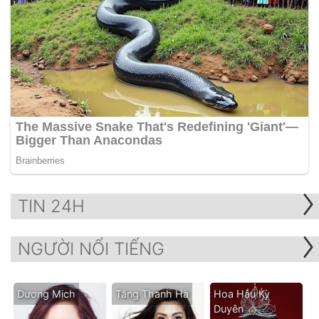
TIN 24H
NGƯỜI NỔI TIẾNG
Dương Mịch
Tăng Thanh Hà
Hoa Hậu Kỳ
Duyên