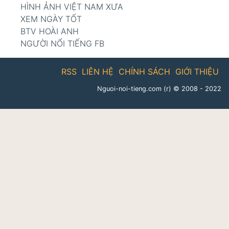
HÌNH ẢNH VIỆT NAM XƯA
XEM NGÀY TỐT
BTV HOÀI ANH
NGƯỜI NỔI TIẾNG FB
RSS
LIÊN HỆ
CHÍNH SÁCH
GIỚI THIỆU
Nguoi-noi-tieng.com (r)
© 2008 - 2022