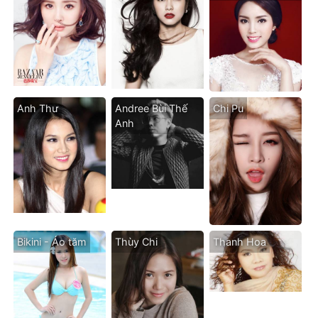
Anh Thư
Andree Bùi Thế
Chi Pu
Anh
Bikini - Áo tăm
Thùy Chi
Thanh Hoa