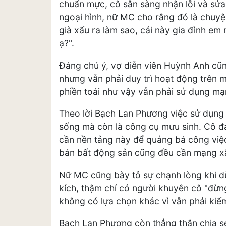
chuẩn mực, cô sẵn sàng nhận lỗi và sửa 
ngoại hình, nữ MC cho rằng đó là chuy
già xấu ra làm sao, cái này gia đình e
ạ?".
Đáng chú ý, vợ diễn viên Huỳnh Anh cũng
nhưng vẫn phải duy trì hoạt động trên m
phiền toái như vậy vẫn phải sử dụng mạ
Theo lời Bạch Lan Phương việc sử dụng 
sống mà còn là công cụ mưu sinh. Cô 
cần nền tảng này để quảng bá công việc
bán bất động sản cũng đều cần mạng xã h
Nữ MC cũng bày tỏ sự chạnh lòng khi 
kích, thậm chí có người khuyên cô "đừn
không có lựa chọn khác vì vẫn phải kiế
Bạch Lan Phương còn thẳng thắn chia s