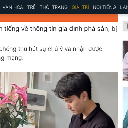
VĂN HÓA
TRẺ
THỜI TRANG
GIẢI TRÍ
NỔI TIẾNG
LÀ
 tiếng về thông tin gia đình phá sản, bị
chóng thu hút sự chú ý và nhận được
ng mạng.