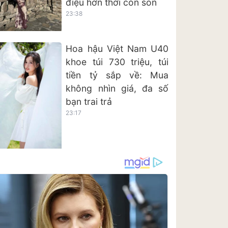
điệu hơn thời còn son
23:38
Hoa hậu Việt Nam U40
khoe túi 730 triệu, túi
tiền tỷ sắp về: Mua
không nhìn giá, đa số
bạn trai trả
23:17