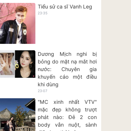
Tiểu sử ca sĩ Vanh Leg
23:35
Dương Mịch nghi bị
bỏng do mặt nạ mắt hơi
nước: Chuyên gia
khuyến cáo một điều
khi dùng
23:07
"MC xinh nhất VTV"
mặc đẹp không trượt
phát nào: Đẻ 2 con
body vẫn nuột, sành