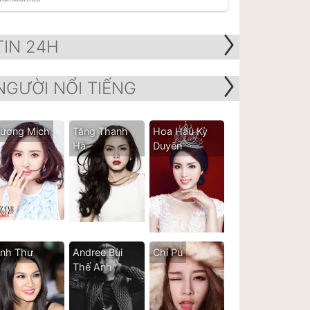
TIN 24H
NGƯỜI NỔI TIẾNG
ương Mịch
Tăng Thanh
Hoa Hậu Kỳ
Hà
Duyên
nh Thư
Andree Bùi
Chi Pu
Thế Anh