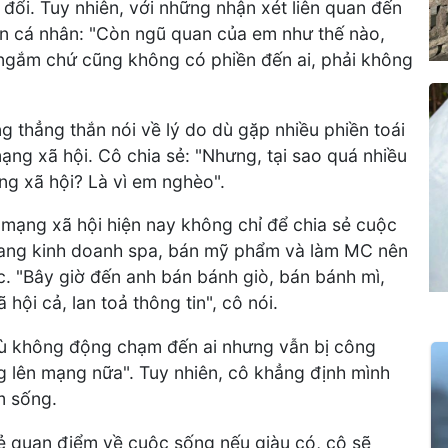
đổi. Tuy nhiên, với những nhận xét liên quan đến
ện cá nhân: "Còn ngũ quan của em như thế nào,
m ngắm chứ cũng không có phiền đến ai, phải không
 thẳng thắn nói về lý do dù gặp nhiều phiền toái
ạng xã hội. Cô chia sẻ: "Nhưng, tại sao quá nhiều
ng xã hội? Là vì em nghèo".
mạng xã hội hiện nay không chỉ để chia sẻ cuộc
đang kinh doanh spa, bán mỹ phẩm và làm MC nên
. "Bây giờ đến anh bán bánh giò, bán bánh mì,
ội cả, lan toả thông tin", cô nói.
dù không động chạm đến ai nhưng vẫn bị công
g lên mạng nữa". Tuy nhiên, cô khẳng định mình
m sống.
ẻ quan điểm về cuộc sống nếu giàu có, cô sẽ