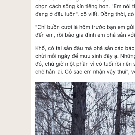
chọn cách sống kín tiếng hơn. "Em nói t
đang ở đâu luôn", cô viết. Đồng thời, cô 
"Chỉ buồn cười là hôm trước bạn em gử
đến em, rồi bảo gia đình em phá sản vớ
Khổ, có tài sản đâu mà phá sản các bác
chửi mỗi ngày để mưu sinh đây ạ. Những 
đó, chứ giờ một phần vì có tuổi rồi nên
chế hẳn lại. Có sao em nhận vậy thui", 