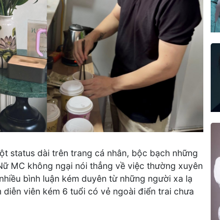
t status dài trên trang cá nhân, bộc bạch những
 Nữ MC không ngại nói thẳng về việc thường xuyên
 nhiều bình luận kém duyên từ những người xa lạ
 diễn viên kém 6 tuổi có vẻ ngoài điển trai chưa