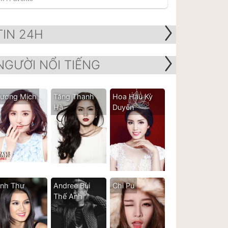
TIN 24H
NGƯỜI NỔI TIẾNG
ương Mịch
Tăng Thanh
Hoa Hậu Kỳ
Hà
Duyên
nh Thư
Andree Bùi
Chi Pu
Thế Anh