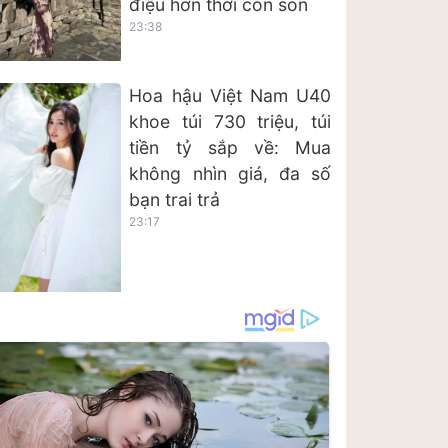
điệu hơn thời còn son
23:38
Hoa hậu Việt Nam U40
khoe túi 730 triệu, túi
tiền tỷ sắp về: Mua
không nhìn giá, đa số
bạn trai trả
23:17