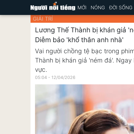
MỚI
NÓNG
ĐỜI SỐNG
GIẢI TRÍ
Lương Thế Thành bị khán giả '
Diễm bảo 'khổ thân anh nhà'
Vai người chồng tệ bạc trong ph
Thành bị khán giả 'ném đá'. Ngay 
vực.
05:04 - 12/04/2026