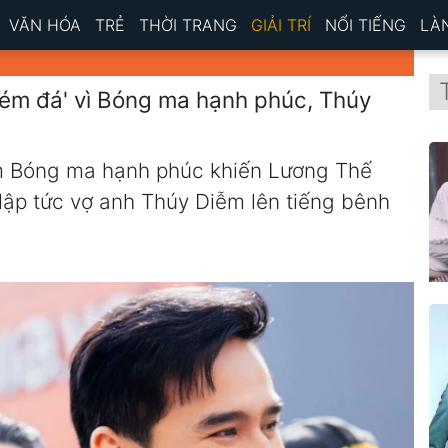
VĂN HÓA
TRẺ
THỜI TRANG
GIẢI TRÍ
NỔI TIẾNG
LÀ
ném đá' vì Bóng ma hạnh phúc, Thúy
im Bóng ma hạnh phúc khiến Lương Thế
lập tức vợ anh Thúy Diễm lên tiếng bênh