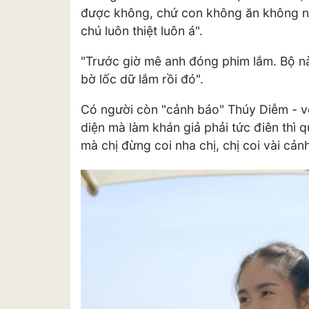
được không, chứ con không ăn không ng
chú luôn thiệt luôn á".
"Trước giờ mê anh đóng phim lắm. Bộ n
bờ lốc dữ lắm rồi đó".
Có người còn "cảnh báo" Thúy Diễm - v
diện mà làm khán giả phải tức điên thì 
mà chị đừng coi nha chị, chị coi vài cảnh