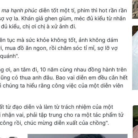
 ma hạnh phúc
diễn tốt một tí, phim thì hot rần rần
sợ vợ la. Khán giả ghen giùm, méc đủ kiểu từ nhắn
đủ kiểu, chị ơi chị à xử ảnh đi.
iên tục mà sức khỏe không tốt, ảnh không dám
, mua đồ ăn ngon, rồi chăm sóc tỉ mỉ, sợ lỡ vợ
 quánh".
 ơi, an tâm đi, 10 năm cùng nhau đồng hành trên
ũng có thua anh đâu. Bao vai diễn em đều cân hết
ì chúng ta hiểu rằng công việc của một diễn viên
ất từ đạo diễn và làm từ trách nhiệm của một
hi nhận vai, phải tập trung cho ra một tác phẩm tử
h công rồi, chúc mừng diễn xuất của chồng".