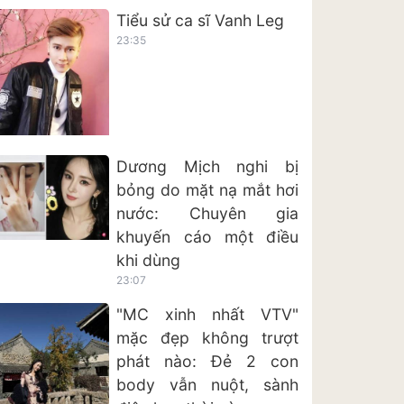
Tiểu sử ca sĩ Vanh Leg
23:35
Dương Mịch nghi bị
bỏng do mặt nạ mắt hơi
nước: Chuyên gia
khuyến cáo một điều
khi dùng
23:07
"MC xinh nhất VTV"
mặc đẹp không trượt
phát nào: Đẻ 2 con
body vẫn nuột, sành