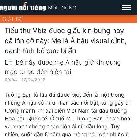
MỚI
NÓNG
GIẢI TRÍ
Tiểu thư Vbiz được giấu kín bưng nay
đã lớn cỡ này: Mẹ là Á hậu visual đỉnh,
danh tính bố cực bí ẩn
Em bé này được mẹ Á hậu giữ kín dung
mạo từ bé đến hiện tại.
09:04 - 17/04/2026
Tường San từ lâu đã được biết đến là một trong
những Á hậu sở hữu nhan sắc nổi bật, từng gây ấn
tượng mạnh khi đại diện Việt Nam tại đấu trường
Hoa hậu Quốc tế. Ở tuổi 21, Tường San lên xe hoa
và nhanh chóng chào đón ái nữ đầu lòng. Tuy
nhiên, suốt gần 5 năm qua, nàng hậu gần như giữ