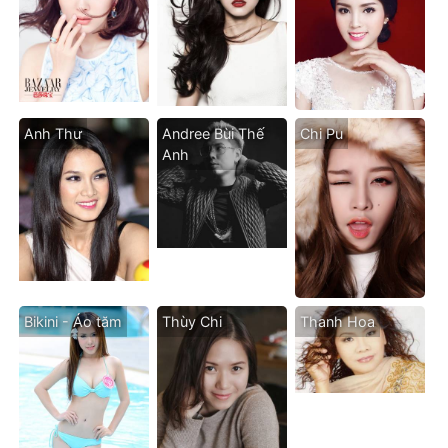
Anh Thư
Andree Bùi Thế
Chi Pu
Anh
Bikini - Áo tăm
Thùy Chi
Thanh Hoa