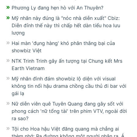
Phương Ly đang hẹn hò với An Thuyên?
Mỹ nhân này đúng là "nóc nhà diễn xuất" Cbiz:
Diễn đỉnh thế này thì chấp hết dàn tiểu hoa lưu
lượng
Hai màn 'đụng hàng' khó phân thắng bại của
showbiz Việt
NTK Trinh Trinh gây ấn tượng tại Chung kết Mrs
Earth Vietnam
Mỹ nhân đình đám showbiz lộ diện với visual
không tin nổi hậu drama chồng cầu thủ đi bar với
gái lạ
Nữ diễn viên quê Tuyên Quang đang gây sốt với
phong cách 'nữ tổng tài' trên phim VTV, ngoài đời
ra sao?
Tội cho Hoa hậu Việt đăng quang mà chẳng ai
thèm nhớ: Ra đường không một người nhận ra, Á