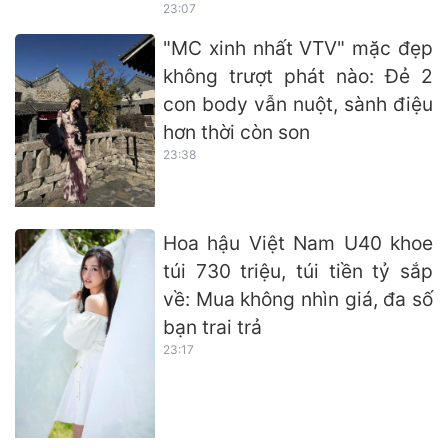
23:07
"MC xinh nhất VTV" mặc đẹp
không trượt phát nào: Đẻ 2
con body vẫn nuột, sành điệu
hơn thời còn son
23:38
Hoa hậu Việt Nam U40 khoe
túi 730 triệu, túi tiền tỷ sắp
về: Mua không nhìn giá, đa số
bạn trai trả
23:17