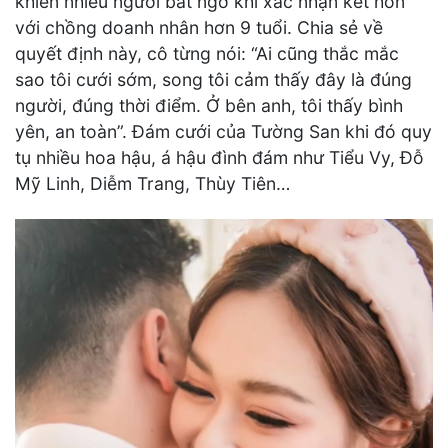
khiến nhiều người bất ngờ khi xác nhận kết hôn
với chồng doanh nhân hơn 9 tuổi. Chia sẻ về
quyết định này, cô từng nói: “Ai cũng thắc mắc
sao tôi cưới sớm, song tôi cảm thấy đây là đúng
người, đúng thời điểm. Ở bên anh, tôi thấy bình
yên, an toàn”. Đám cưới của Tường San khi đó quy
tụ nhiều hoa hậu, á hậu đình đám như Tiểu Vy, Đỗ
Mỹ Linh, Diễm Trang, Thùy Tiên…