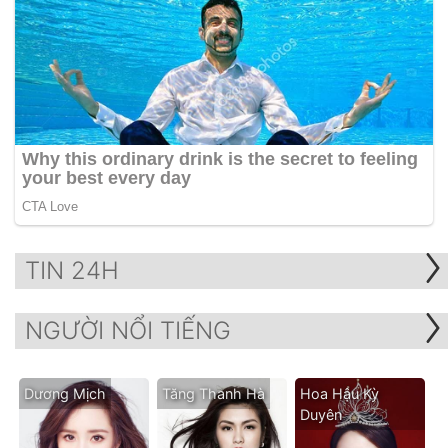
TIN 24H
NGƯỜI NỔI TIẾNG
Dương Mịch
Tăng Thanh Hà
Hoa Hậu Kỳ
Duyên