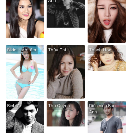
Anh
Bikini - Áo tăm
Thùy Chi
Thanh Hoa
Bình An
Thu Quỳnh
Diễn viên Bảo
Anh