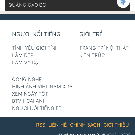
QUẢNG CÁO
QC
NGƯỜI NỔI TIẾNG
GIỚI TRẺ
TÌNH YÊU GIỚI TÍNH
TRANG TRÍ NỘI THẤT
LÀM ĐẸP
KIẾN TRÚC
LÂM VỸ DẠ
CÔNG NGHỆ
HÌNH ẢNH VIỆT NAM XƯA
XEM NGÀY TỐT
BTV HOÀI ANH
NGƯỜI NỔI TIẾNG FB
RSS
LIÊN HỆ
CHÍNH SÁCH
GIỚI THIỆU