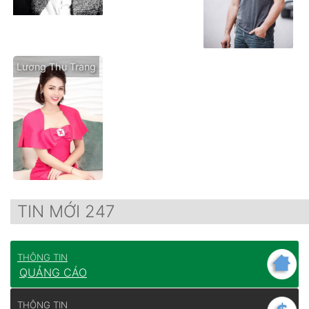
Lương Thu Trang
TIN MỚI 247
THÔNG TIN
QUẢNG CÁO
THÔNG TIN