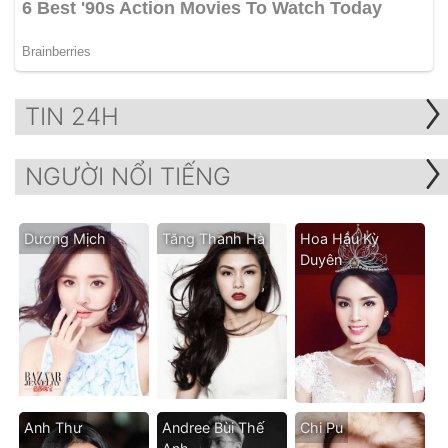
TIN 24H
NGƯỜI NỔI TIẾNG
Dương Mịch
Tăng Thanh Hà
Hoa Hậu Kỳ
Duyên
Anh Thư
Andree Bùi Thế
Chi Pu