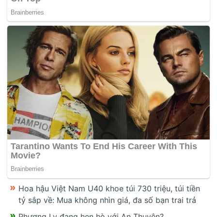
Hoa hậu Việt Nam U40 khoe túi 730 triệu, túi tiền
tỷ sắp về: Mua không nhìn giá, đa số bạn trai trả
Phương Ly đang hẹn hò với An Thuyên?