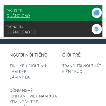
THÔNG TIN
QUẢNG CÁO
THÔNG TIN
QUẢNG CÁO
QC
NGƯỜI NỔI TIẾNG
GIỚI TRẺ
TÌNH YÊU GIỚI TÍNH
TRANG TRÍ NỘI THẤT
LÀM ĐẸP
KIẾN TRÚC
LÂM VỸ DẠ
CÔNG NGHỆ
HÌNH ẢNH VIỆT NAM XƯA
XEM NGÀY TỐT