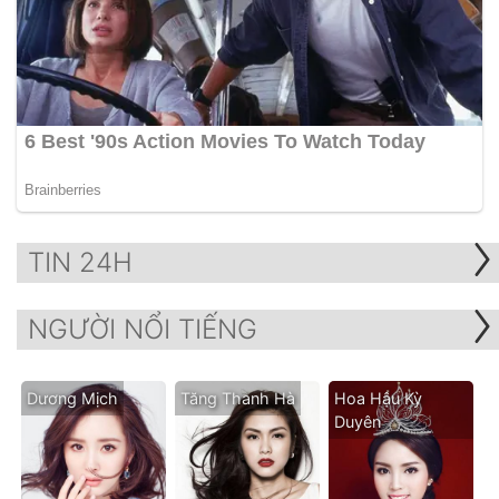
TIN 24H
NGƯỜI NỔI TIẾNG
Dương Mịch
Tăng Thanh Hà
Hoa Hậu Kỳ
Duyên