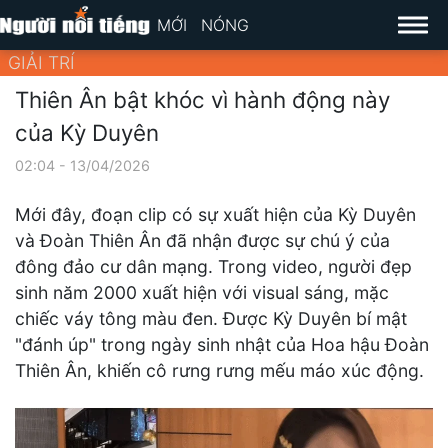
MỚI
NÓNG
GIẢI TRÍ
Thiên Ân bật khóc vì hành động này
của Kỳ Duyên
02:04 - 13/04/2026
Mới đây, đoạn clip có sự xuất hiện của Kỳ Duyên
và Đoàn Thiên Ân đã nhận được sự chú ý của
đông đảo cư dân mạng. Trong video, người đẹp
sinh năm 2000 xuất hiện với visual sáng, mặc
chiếc váy tông màu đen. Được Kỳ Duyên bí mật
"đánh úp" trong ngày sinh nhật của Hoa hậu Đoàn
Thiên Ân, khiến cô rưng rưng mếu máo xúc động.