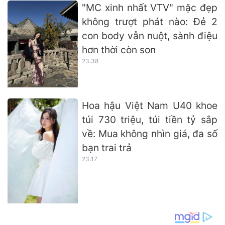
"MC xinh nhất VTV" mặc đẹp
không trượt phát nào: Đẻ 2
con body vẫn nuột, sành điệu
hơn thời còn son
23:38
Hoa hậu Việt Nam U40 khoe
túi 730 triệu, túi tiền tỷ sắp
về: Mua không nhìn giá, đa số
bạn trai trả
23:17