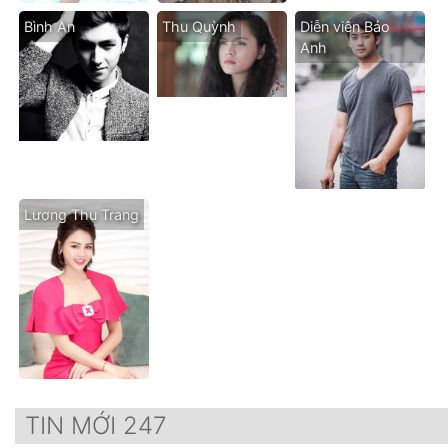
Bình An
Thu Quỳnh
Diễn viên Bảo
Anh
Lương Thu Trang
TIN MỚI 247