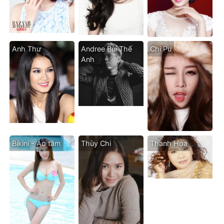
Anh Thư
Andree Bùi Thế
Chi Pu
Anh
Bikini - Áo tăm
Thùy Chi
Thanh Hoa