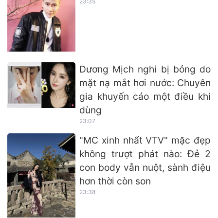
23:35
Dương Mịch nghi bị bỏng do
mặt nạ mắt hơi nước: Chuyên
gia khuyến cáo một điều khi
dùng
23:07
"MC xinh nhất VTV" mặc đẹp
không trượt phát nào: Đẻ 2
con body vẫn nuột, sành điệu
hơn thời còn son
23:38