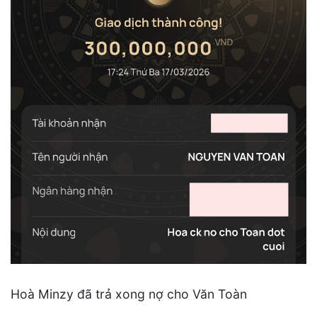
Hoà Minzy đã trả xong nợ cho Văn Toàn