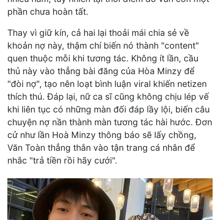
phần chưa hoàn tất.
Thay vì giữ kín, cả hai lại thoải mái chia sẻ về
khoản nợ này, thậm chí biến nó thành "content"
quen thuộc mỗi khi tương tác. Không ít lần, cầu
thủ này vào thẳng bài đăng của Hòa Minzy để
"đòi nợ", tạo nên loạt bình luận viral khiến netizen
thích thú. Đáp lại, nữ ca sĩ cũng không chịu lép vế
khi liên tục có những màn đối đáp lầy lội, biến câu
chuyện nợ nần thành màn tương tác hài hước. Đơn
cử như lần Hoà Minzy thông báo sẽ lấy chồng,
Văn Toàn thẳng thắn vào tận trang cá nhân để
nhắc "trả tiền rồi hãy cưới".