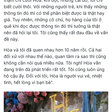
thậm chí cưới Hòa. Khi đọc những cái đó, tôi chỉ
biết cười thôi. Với những người trẻ, khi thấy những
thông tin đó thì có thể phân biệt được là thật hay
giả. Tuy nhiên, những cô chú, họ hàng của tôi ở
quê khi đọc được thông tin đó thì tưởng là thật
nên đã hỏi lại tôi. Tôi cũng thấy rất đau đầu về vấn
đề này.
Hòa và tôi đã quen nhau hơn 10 năm rồi. Cả hai
đối xử với nhau thế nào, quan tâm ra sao thì cũng
không cần nói quá nhiều nữa. Tôi nghĩ Hòa vẫn
đang trên đà phát triển rất tốt. Tôi cũng luôn ủng
hộ cậu ấy. Đối với tôi, Hòa là người vui vẻ, nhiệt
tình, hết lòng vì bạn bè".