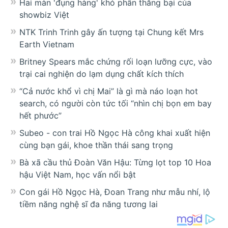
Hai màn 'đụng hàng' khó phân thắng bại của
showbiz Việt
NTK Trinh Trinh gây ấn tượng tại Chung kết Mrs
Earth Vietnam
Britney Spears mắc chứng rối loạn lưỡng cực, vào
trại cai nghiện do lạm dụng chất kích thích
“Cả nước khổ vì chị Mai” là gì mà náo loạn hot
search, có người còn tức tối “nhìn chị bọn em bay
hết phước”
Subeo - con trai Hồ Ngọc Hà công khai xuất hiện
cùng bạn gái, khoe thần thái sang trọng
Bà xã cầu thủ Đoàn Văn Hậu: Từng lọt top 10 Hoa
hậu Việt Nam, học vấn nổi bật
Con gái Hồ Ngọc Hà, Đoan Trang như mẫu nhí, lộ
tiềm năng nghệ sĩ đa năng tương lai