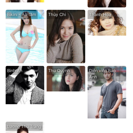
Bikini - Áo tăm
Thùy Chi
Thanh Hoa
Bình An
Thu Quỳnh
Diễn viên Bảo
Anh
Lương Thu Trang