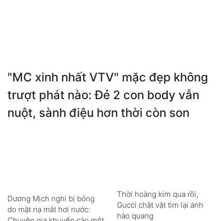
"MC xinh nhất VTV" mặc đẹp không
trượt phát nào: Đẻ 2 con body vẫn
nuột, sành điệu hơn thời còn son
Thời hoàng kim qua rồi,
Dương Mịch nghi bị bỏng
Gucci chật vật tìm lại ánh
do mặt nạ mắt hơi nước:
hào quang
Chuyên gia khuyến cáo một