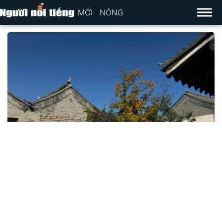
MỚI
NÓNG