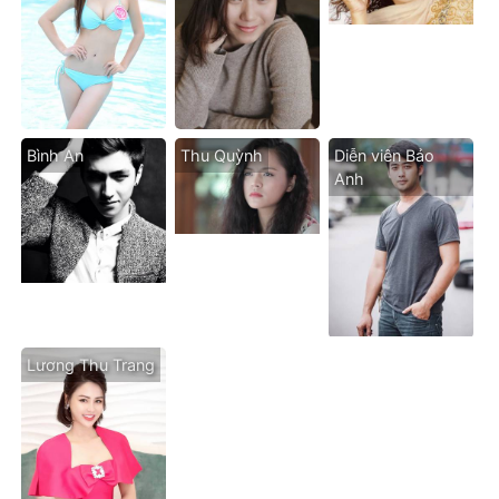
Bình An
Thu Quỳnh
Diễn viên Bảo
Anh
Lương Thu Trang