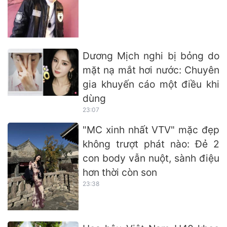
Dương Mịch nghi bị bỏng do
mặt nạ mắt hơi nước: Chuyên
gia khuyến cáo một điều khi
dùng
23:07
"MC xinh nhất VTV" mặc đẹp
không trượt phát nào: Đẻ 2
con body vẫn nuột, sành điệu
hơn thời còn son
23:38