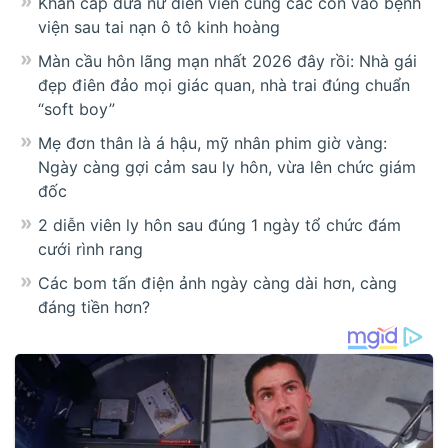
Khẩn cấp đưa nữ diễn viên cùng các con vào bệnh
viện sau tai nạn ô tô kinh hoàng
Màn cầu hôn lãng mạn nhất 2026 đây rồi: Nhà gái
đẹp điên đảo mọi giác quan, nhà trai đúng chuẩn
“soft boy”
Mẹ đơn thân là á hậu, mỹ nhân phim giờ vàng:
Ngày càng gợi cảm sau ly hôn, vừa lên chức giám
đốc
2 diễn viên ly hôn sau đúng 1 ngày tổ chức đám
cưới rình rang
Các bom tấn điện ảnh ngày càng dài hơn, càng
đáng tiền hơn?