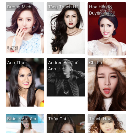
Dương Mịch
Tăng Thanh Hà
Hoa Hậu Kỳ
Duyên
Anh Thư
Andree Bùi Thế
Chi Pu
Anh
Bikini - Áo tăm
Thùy Chi
Thanh Hoa