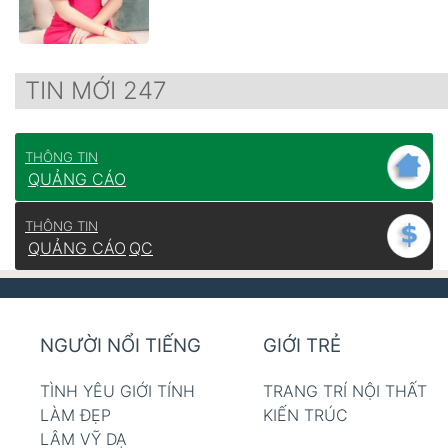
TIN MỚI 247
THÔNG TIN
QUẢNG CÁO
THÔNG TIN
QUẢNG CÁO
QC
NGƯỜI NỔI TIẾNG
GIỚI TRẺ
TÌNH YÊU GIỚI TÍNH
TRANG TRÍ NỘI THẤT
LÀM ĐẸP
KIẾN TRÚC
LÂM VỸ DẠ