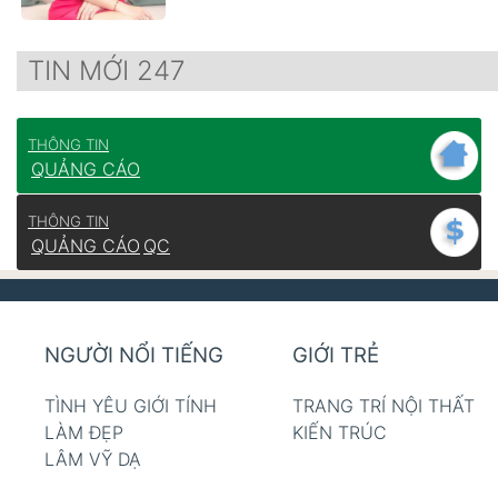
TIN MỚI 247
THÔNG TIN
QUẢNG CÁO
THÔNG TIN
QUẢNG CÁO
QC
NGƯỜI NỔI TIẾNG
GIỚI TRẺ
TÌNH YÊU GIỚI TÍNH
TRANG TRÍ NỘI THẤT
LÀM ĐẸP
KIẾN TRÚC
LÂM VỸ DẠ