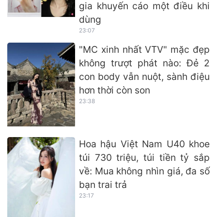
gia khuyến cáo một điều khi
dùng
23:07
"MC xinh nhất VTV" mặc đẹp
không trượt phát nào: Đẻ 2
con body vẫn nuột, sành điệu
hơn thời còn son
23:38
Hoa hậu Việt Nam U40 khoe
túi 730 triệu, túi tiền tỷ sắp
về: Mua không nhìn giá, đa số
bạn trai trả
23:17