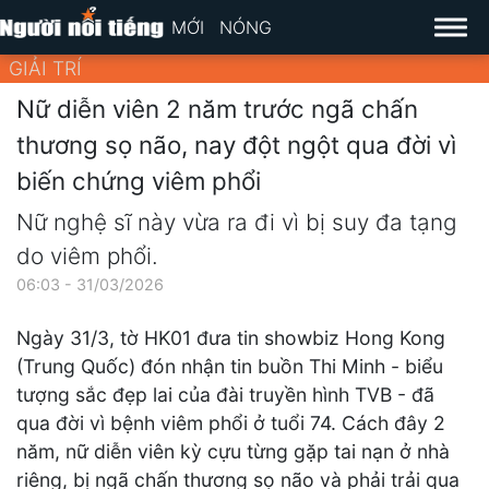
MỚI
NÓNG
GIẢI TRÍ
Nữ diễn viên 2 năm trước ngã chấn
thương sọ não, nay đột ngột qua đời vì
biến chứng viêm phổi
Nữ nghệ sĩ này vừa ra đi vì bị suy đa tạng
do viêm phổi.
06:03 - 31/03/2026
Ngày 31/3, tờ HK01 đưa tin showbiz Hong Kong
(Trung Quốc) đón nhận tin buồn Thi Minh - biểu
tượng sắc đẹp lai của đài truyền hình TVB - đã
qua đời vì bệnh viêm phổi ở tuổi 74. Cách đây 2
năm, nữ diễn viên kỳ cựu từng gặp tai nạn ở nhà
riêng, bị ngã chấn thương sọ não và phải trải qua