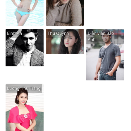
Bình An
Thu Quỳnh
Diễn viên Bảo
Anh
Lương Thu Trang