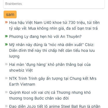
sam
Hoa hậu Việt Nam U40 khoe túi 730 triệu, túi tiền
tỷ sắp về: Mua không nhìn giá, đa số bạn trai trả
Phương Ly đang hẹn hò với An Thuyên?
Mỹ nhân này đúng là "nóc nhà diễn xuất" Cbiz:
Diễn đỉnh thế này thì chấp hết dàn tiểu hoa lưu
lượng
Hai màn 'đụng hàng' khó phân thắng bại của
showbiz Việt
NTK Trinh Trinh gây ấn tượng tại Chung kết Mrs
Earth Vietnam
Quỳnh Kool với vai chị cả Thương nhưng khó
thương trong Bước chân vào đời
Đạo diễn JoJo tiết lộ anime Steel Ball Run là phần