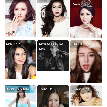
Duyên
Anh Thư
Andree Bùi Thế
Chi Pu
Anh
Bikini - Áo tăm
Thùy Chi
Thanh Hoa