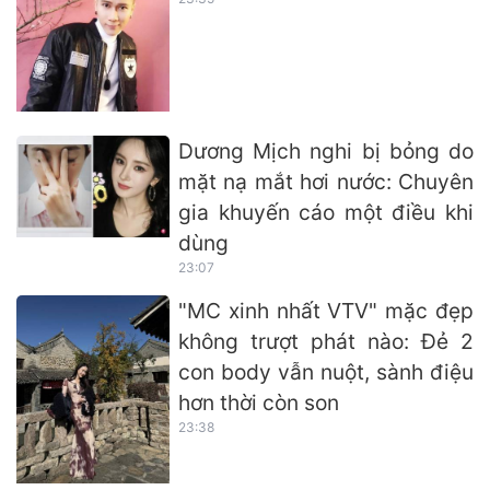
Dương Mịch nghi bị bỏng do
mặt nạ mắt hơi nước: Chuyên
gia khuyến cáo một điều khi
dùng
23:07
"MC xinh nhất VTV" mặc đẹp
không trượt phát nào: Đẻ 2
con body vẫn nuột, sành điệu
hơn thời còn son
23:38