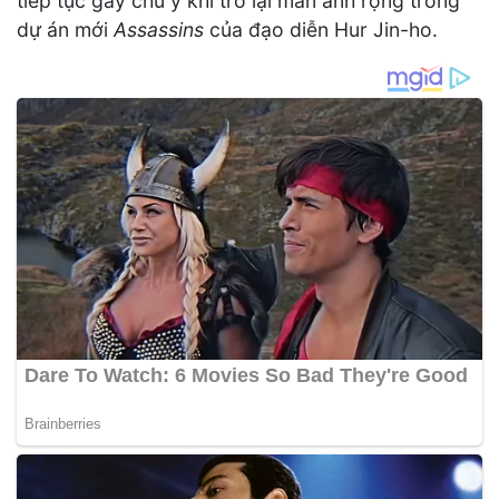
tiếp tục gây chú ý khi trở lại màn ảnh rộng trong
dự án mới
Assassins
của đạo diễn Hur Jin-ho.