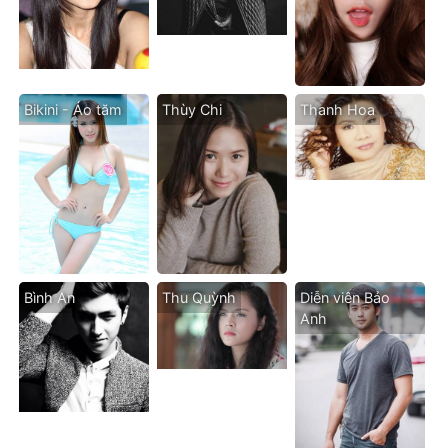
Bikini - Áo tăm
Thùy Chi
Thanh Hoa
Bình An
Thu Quỳnh
Diễn viên Bảo
Anh