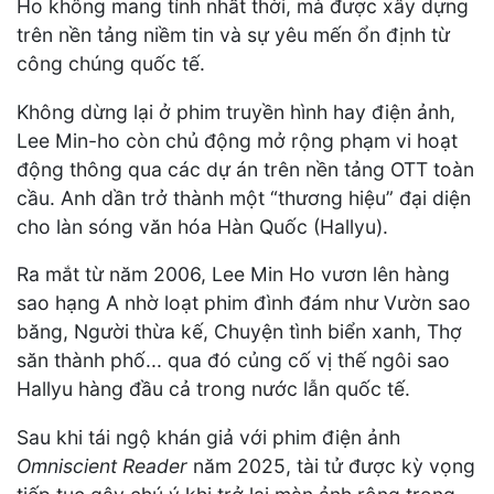
Ho không mang tính nhất thời, mà được xây dựng
trên nền tảng niềm tin và sự yêu mến ổn định từ
công chúng quốc tế.
Không dừng lại ở phim truyền hình hay điện ảnh,
Lee Min-ho còn chủ động mở rộng phạm vi hoạt
động thông qua các dự án trên nền tảng OTT toàn
cầu. Anh dần trở thành một “thương hiệu” đại diện
cho làn sóng văn hóa Hàn Quốc (Hallyu).
Ra mắt từ năm 2006, Lee Min Ho vươn lên hàng
sao hạng A nhờ loạt phim đình đám như Vườn sao
băng, Người thừa kế, Chuyện tình biển xanh, Thợ
săn thành phố... qua đó củng cố vị thế ngôi sao
Hallyu hàng đầu cả trong nước lẫn quốc tế.
Sau khi tái ngộ khán giả với phim điện ảnh
Omniscient Reader
năm 2025, tài tử được kỳ vọng