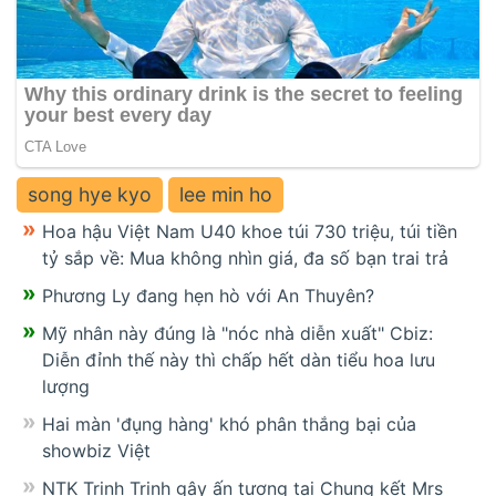
song hye kyo
lee min ho
Hoa hậu Việt Nam U40 khoe túi 730 triệu, túi tiền
tỷ sắp về: Mua không nhìn giá, đa số bạn trai trả
Phương Ly đang hẹn hò với An Thuyên?
Mỹ nhân này đúng là "nóc nhà diễn xuất" Cbiz:
Diễn đỉnh thế này thì chấp hết dàn tiểu hoa lưu
lượng
Hai màn 'đụng hàng' khó phân thắng bại của
showbiz Việt
NTK Trinh Trinh gây ấn tượng tại Chung kết Mrs