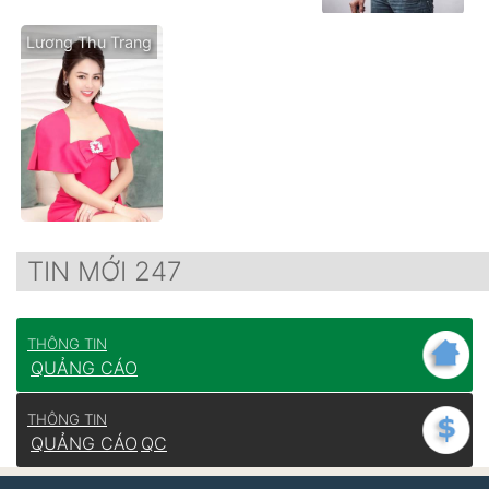
Lương Thu Trang
TIN MỚI 247
THÔNG TIN
QUẢNG CÁO
THÔNG TIN
QUẢNG CÁO
QC