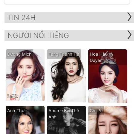
TIN 24H
NGƯỜI NỔI TIẾNG
Dương Mịch
Tăng Thanh Hà
Hoa Hậu Kỳ
Duyên
Anh Thư
Andree Bùi Thế
Chi Pu
Anh