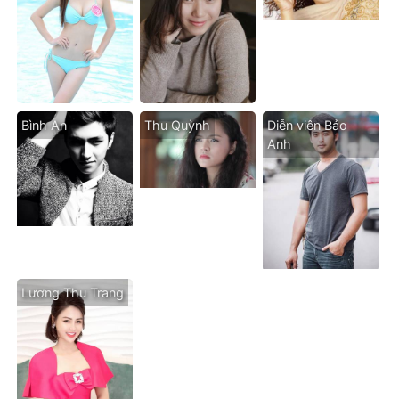
Bình An
Thu Quỳnh
Diễn viên Bảo
Anh
Lương Thu Trang