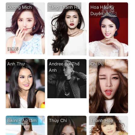
Dương Mịch
Tăng Thanh Hà
Hoa Hậu Kỳ
Duyên
Anh Thư
Andree Bùi Thế
Chi Pu
Anh
Bikini - Áo tăm
Thùy Chi
Thanh Hoa