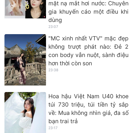
mặt nạ mắt hơi nước: Chuyên
gia khuyến cáo một điều khi
dùng
23:07
"MC xinh nhất VTV" mặc đẹp
không trượt phát nào: Đẻ 2
con body vẫn nuột, sành điệu
hơn thời còn son
23:38
Hoa hậu Việt Nam U40 khoe
túi 730 triệu, túi tiền tỷ sắp
về: Mua không nhìn giá, đa số
bạn trai trả
23:17