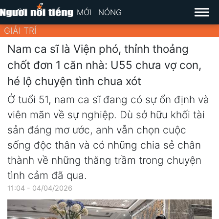
MỚI
NÓNG
GIẢI TRÍ
Nam ca sĩ là Viện phó, thỉnh thoảng
chốt đơn 1 căn nhà: U55 chưa vợ con,
hé lộ chuyện tình chua xót
Ở tuổi 51, nam ca sĩ đang có sự ổn định và
viên mãn về sự nghiệp. Dù sở hữu khối tài
sản đáng mơ ước, anh vẫn chọn cuộc
sống độc thân và có những chia sẻ chân
thành về những thăng trầm trong chuyện
tình cảm đã qua.
11:04 - 04/04/2026