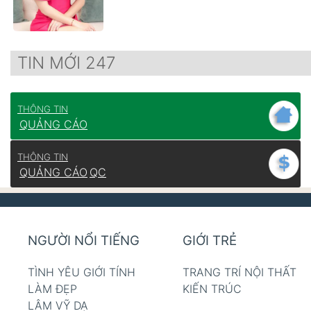
TIN MỚI 247
THÔNG TIN
QUẢNG CÁO
THÔNG TIN
QUẢNG CÁO
QC
NGƯỜI NỔI TIẾNG
GIỚI TRẺ
TÌNH YÊU GIỚI TÍNH
TRANG TRÍ NỘI THẤT
LÀM ĐẸP
KIẾN TRÚC
LÂM VỸ DẠ