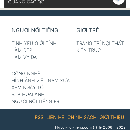
QUẢNG CÁO
QC
NGƯỜI NỔI TIẾNG
GIỚI TRẺ
TÌNH YÊU GIỚI TÍNH
TRANG TRÍ NỘI THẤT
LÀM ĐẸP
KIẾN TRÚC
LÂM VỸ DẠ
CÔNG NGHỆ
HÌNH ẢNH VIỆT NAM XƯA
XEM NGÀY TỐT
BTV HOÀI ANH
NGƯỜI NỔI TIẾNG FB
RSS
LIÊN HỆ
CHÍNH SÁCH
GIỚI THIỆU
Nguoi-noi-tieng.com (r)
© 2008 - 2022