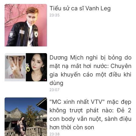
Tiểu sử ca sĩ Vanh Leg
23:35
Dương Mịch nghi bị bỏng do
mặt nạ mắt hơi nước: Chuyên
gia khuyến cáo một điều khi
dùng
23:07
"MC xinh nhất VTV" mặc đẹp
không trượt phát nào: Đẻ 2
con body vẫn nuột, sành điệu
hơn thời còn son
23:38