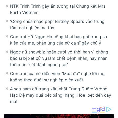
NTK Trinh Trinh gây ấn tượng tại Chung kết Mrs
Earth Vietnam
'Công chúa nhạc pop' Britney Spears vào trung
tâm cai nghiện ma túy
Con trai Hồ Ngọc Hà công khai bạn gái trong sự
kiện của mẹ, phản ứng của nữ ca sĩ gây chú ý
Ngọc nữ showbiz hoãn cưới vô thời hạn vì chồng
bác sĩ bị xét xử vụ làm chết bệnh nhân, nay nhận
thêm tin “sét đánh ngang tai”
Con trai của nữ diễn viên “Mưa đỏ” nghe lời mẹ,
không theo đuổi sự nghiệp diễn xuất
4 sao nam cổ trang xấu nhất Trung Quốc: Vương
Hạc Đệ may quá bét bảng, hạng 1 lòe loẹt đến cay
mắt