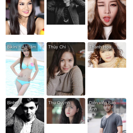
Bikini - Áo tăm
Thùy Chi
Thanh Hoa
Bình An
Thu Quỳnh
Diễn viên Bảo
Anh