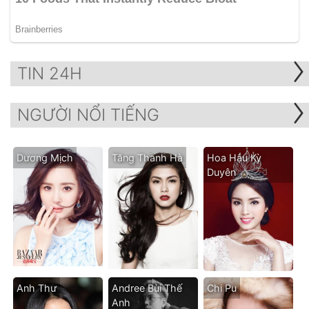
TIN 24H
NGƯỜI NỔI TIẾNG
Dương Mịch
Tăng Thanh Hà
Hoa Hậu Kỳ
Duyên
Anh Thư
Andree Bùi Thế
Chi Pu
Anh