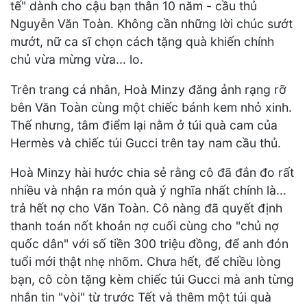
tế" dành cho cậu bạn thân 10 năm - cầu thủ
Nguyễn Văn Toàn. Không cần những lời chúc sướt
mướt, nữ ca sĩ chọn cách tặng quà khiến chính
chủ vừa mừng vừa... lo.
Trên trang cá nhân, Hoà Minzy đăng ảnh rạng rỡ
bên Văn Toàn cùng một chiếc bánh kem nhỏ xinh.
Thế nhưng, tâm điểm lại nằm ở túi quà cam của
Hermès và chiếc túi Gucci trên tay nam cầu thủ.
Hoà Minzy hài hước chia sẻ rằng cô đã đắn đo rất
nhiều và nhận ra món quà ý nghĩa nhất chính là...
trả hết nợ cho Văn Toàn. Cô nàng đã quyết định
thanh toán nốt khoản nợ cuối cùng cho "chủ nợ
quốc dân" với số tiền 300 triệu đồng, để anh đón
tuổi mới thật nhẹ nhõm. Chưa hết, để chiều lòng
bạn, cô còn tặng kèm chiếc túi Gucci mà anh từng
nhắn tin "vòi" từ trước Tết và thêm một túi quà