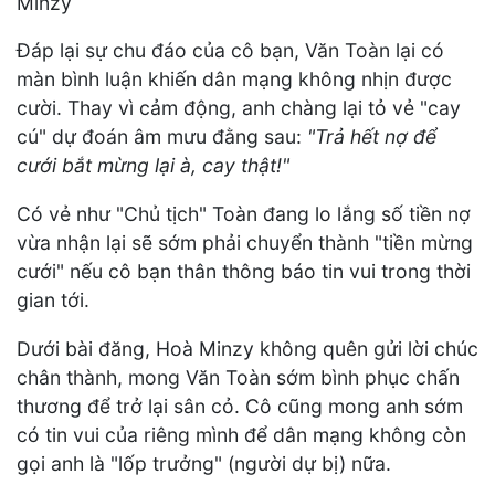
Minzy
Đáp lại sự chu đáo của cô bạn, Văn Toàn lại có
màn bình luận khiến dân mạng không nhịn được
cười. Thay vì cảm động, anh chàng lại tỏ vẻ "cay
cú" dự đoán âm mưu đằng sau:
"Trả hết nợ để
cưới bắt mừng lại à, cay thật!"
Có vẻ như "Chủ tịch" Toàn đang lo lắng số tiền nợ
vừa nhận lại sẽ sớm phải chuyển thành "tiền mừng
cưới" nếu cô bạn thân thông báo tin vui trong thời
gian tới.
Dưới bài đăng, Hoà Minzy không quên gửi lời chúc
chân thành, mong Văn Toàn sớm bình phục chấn
thương để trở lại sân cỏ. Cô cũng mong anh sớm
có tin vui của riêng mình để dân mạng không còn
gọi anh là "lốp trưởng" (người dự bị) nữa.