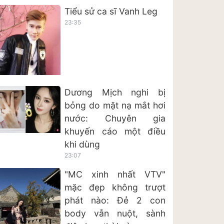
Tiểu sử ca sĩ Vanh Leg
23:35
Dương Mịch nghi bị
bỏng do mặt nạ mắt hơi
nước: Chuyên gia
khuyến cáo một điều
khi dùng
23:07
"MC xinh nhất VTV"
mặc đẹp không trượt
phát nào: Đẻ 2 con
body vẫn nuột, sành