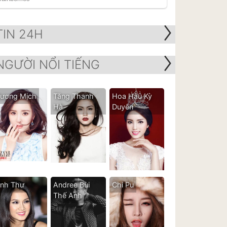
TIN 24H
NGƯỜI NỔI TIẾNG
ương Mịch
Tăng Thanh
Hoa Hậu Kỳ
Hà
Duyên
nh Thư
Andree Bùi
Chi Pu
Thế Anh