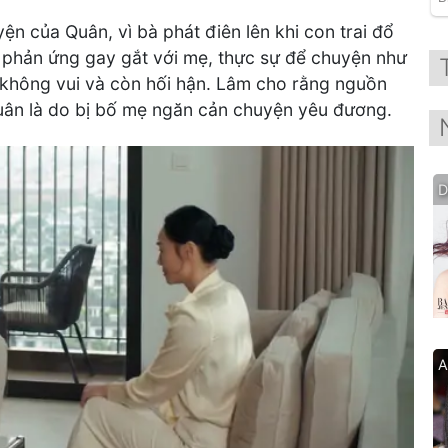
n của Quân, vì bà phát điên lên khi con trai đổ
phản ứng gay gắt với mẹ, thực sự để chuyện như
 không vui và còn hối hận. Lâm cho rằng nguồn
ân là do bị bố mẹ ngăn cản chuyện yêu đương.
D
A