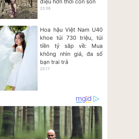
điệu hơn thời còn son
23:38
Hoa hậu Việt Nam U40
khoe túi 730 triệu, túi
tiền tỷ sắp về: Mua
không nhìn giá, đa số
bạn trai trả
23:17