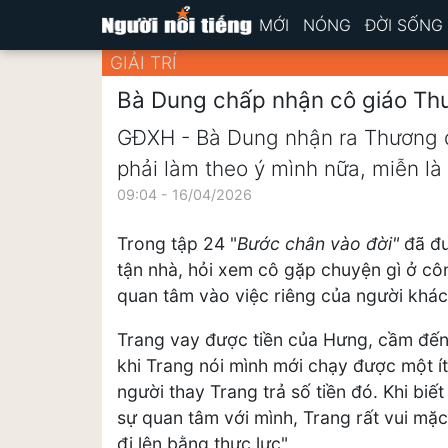
MỚI
NÓNG
ĐỜI SỐNG
GIẢI TRÍ
Bà Dung chấp nhận cô giáo Th
GĐXH - Bà Dung nhận ra Thương 
phải làm theo ý mình nữa, miễn là 
09:04 - 16/04/2026
Trong tập 24 "
Bước chân vào đời"
đã đ
tận nhà, hỏi xem cô gặp chuyện gì ở c
quan tâm vào việc riêng của người khác
Trang vay được tiền của Hưng, cầm đến 
khi Trang nói mình mới chạy được một ít,
người thay Trang trả số tiền đó. Khi bi
sự quan tâm với mình, Trang rất vui mặ
đi lên bằng thực lực".