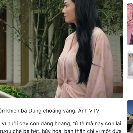
Quân khiến bà Dung choáng váng. Ảnh VTV
vì nuôi dạy con đàng hoàng, tử tế mà nay con lại
 rượu chè be bét, hủy hoại bản thân chỉ vì một đứa