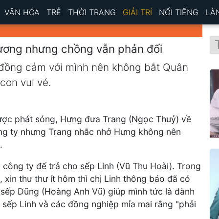
VĂN HÓA
TRẺ
THỜI TRANG
GIẢI TRÍ
NỔI TIẾNG
LÀ
ương nhưng chồng vẫn phản đối
đồng cảm với mình nên không bắt Quân
con vui vẻ.
ược phát sóng, Hưng đưa Trang (Ngọc Thuỷ) về
ông ty nhưng Trang nhắc nhở Hưng không nên
.
công ty để trả cho sếp Linh (Vũ Thu Hoài). Trong
 xin thư thư ít hôm thì chị Linh thông báo đã có
ết sếp Dũng (Hoàng Anh Vũ) giúp mình tức là dành
c sếp Linh và các đồng nghiệp mỉa mai rằng "phải