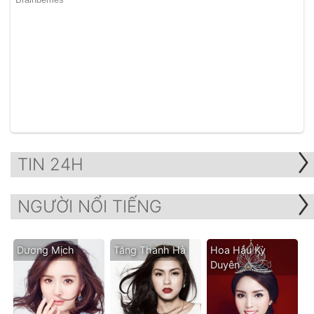
TIN 24H
NGƯỜI NỔI TIẾNG
Dương Mịch
Tăng Thanh Hà
Hoa Hậu Kỳ
Duyên