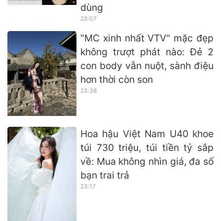
dùng
23:07
"MC xinh nhất VTV" mặc đẹp
không trượt phát nào: Đẻ 2
con body vẫn nuột, sành điệu
hơn thời còn son
23:38
Hoa hậu Việt Nam U40 khoe
túi 730 triệu, túi tiền tỷ sắp
về: Mua không nhìn giá, đa số
bạn trai trả
23:17