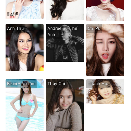
Anh Thư
Andree Bùi Thế
Chi Pu
Anh
Bikini - Áo tăm
Thùy Chi
Thanh Hoa