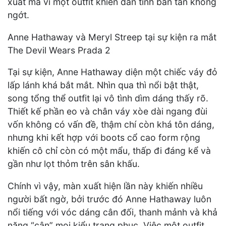
xuất mà vì một outfit khiến dân tình bàn tán không
ngớt.
Anne Hathaway và Meryl Streep tại sự kiện ra mắt
The Devil Wears Prada 2
Tại sự kiện, Anne Hathaway diện một chiếc váy đỏ
lấp lánh khá bắt mắt. Nhìn qua thì nổi bật thật,
song tổng thể outfit lại vô tình dìm dáng thấy rõ.
Thiết kế phần eo và chân váy xòe dài ngang đùi
vốn không có vấn đề, thậm chí còn khá tôn dáng,
nhưng khi kết hợp với boots cổ cao form rộng
khiến cô chỉ còn có một mẩu, thấp đi đáng kể và
gần như lọt thỏm trên sân khấu.
Chính vì vậy, màn xuất hiện lần này khiến nhiều
người bất ngờ, bởi trước đó Anne Hathaway luôn
nổi tiếng với vóc dáng cân đối, thanh mảnh và khả
năng “cân” mọi kiểu trang phục. Việc một outfit