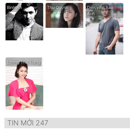
Bình An
Thu Quỳnh
Diễn viên Bảo
Anh
Lương Thu Trang
TIN MỚI 247