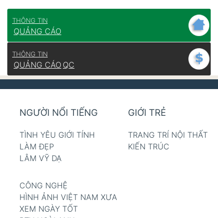
THÔNG TIN
QUẢNG CÁO
THÔNG TIN
QUẢNG CÁO
QC
NGƯỜI NỔI TIẾNG
GIỚI TRẺ
TÌNH YÊU GIỚI TÍNH
TRANG TRÍ NỘI THẤT
LÀM ĐẸP
KIẾN TRÚC
LÂM VỸ DẠ
CÔNG NGHỆ
HÌNH ẢNH VIỆT NAM XƯA
XEM NGÀY TỐT