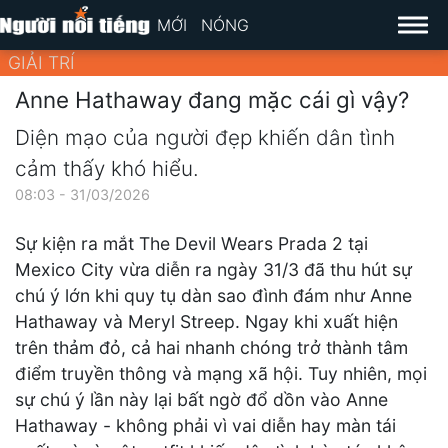
MỚI
NÓNG
GIẢI TRÍ
Anne Hathaway đang mặc cái gì vậy?
Diện mạo của người đẹp khiến dân tình
cảm thấy khó hiểu.
08:03 - 31/03/2026
Sự kiện ra mắt The Devil Wears Prada 2 tại
Mexico City vừa diễn ra ngày 31/3 đã thu hút sự
chú ý lớn khi quy tụ dàn sao đình đám như Anne
Hathaway và Meryl Streep. Ngay khi xuất hiện
trên thảm đỏ, cả hai nhanh chóng trở thành tâm
điểm truyền thông và mạng xã hội. Tuy nhiên, mọi
sự chú ý lần này lại bất ngờ đổ dồn vào Anne
Hathaway - không phải vì vai diễn hay màn tái