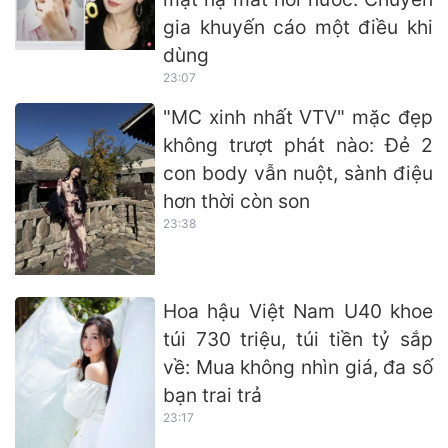
gia khuyến cáo một điều khi
dùng
23:07
"MC xinh nhất VTV" mặc đẹp
không trượt phát nào: Đẻ 2
con body vẫn nuột, sành điệu
hơn thời còn son
23:38
Hoa hậu Việt Nam U40 khoe
túi 730 triệu, túi tiền tỷ sắp
về: Mua không nhìn giá, đa số
bạn trai trả
23:17