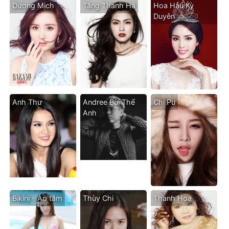
Dương Mịch
Tăng Thanh Hà
Hoa Hậu Kỳ
Duyên
Anh Thư
Andree Bùi Thế
Chi Pu
Anh
Bikini - Áo tăm
Thùy Chi
Thanh Hoa