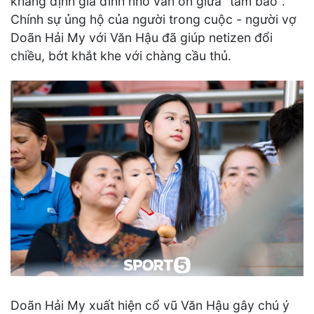
khẳng định gia đình nhỏ vẫn ổn giữa "tâm bão".
Chính sự ủng hộ của người trong cuộc - người vợ
Doãn Hải My với Văn Hậu đã giúp netizen đổi
chiều, bớt khắt khe với chàng cầu thủ.
Doãn Hải My xuất hiện cổ vũ Văn Hậu gây chú ý