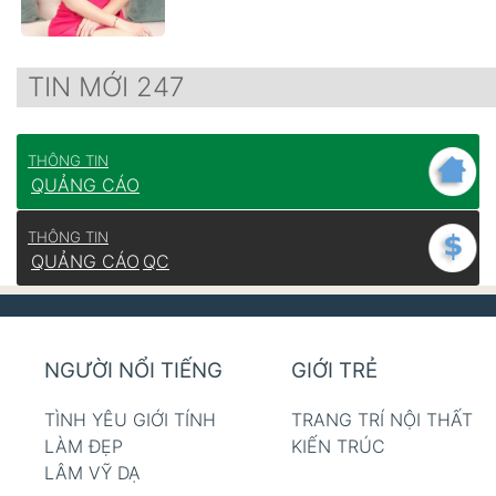
TIN MỚI 247
THÔNG TIN
QUẢNG CÁO
THÔNG TIN
QUẢNG CÁO
QC
NGƯỜI NỔI TIẾNG
GIỚI TRẺ
TÌNH YÊU GIỚI TÍNH
TRANG TRÍ NỘI THẤT
LÀM ĐẸP
KIẾN TRÚC
LÂM VỸ DẠ