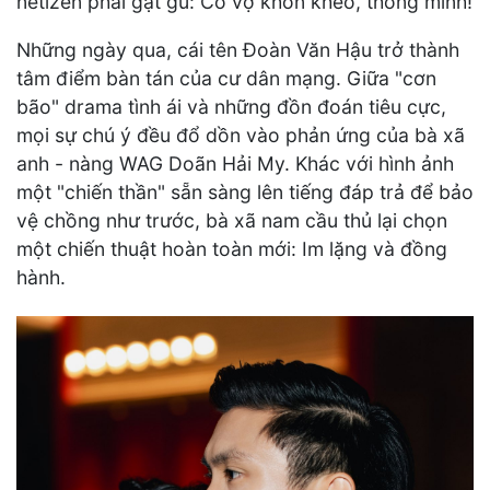
netizen phải gật gù: Cô vợ khôn khéo, thông minh!
Những ngày qua, cái tên Đoàn Văn Hậu trở thành
tâm điểm bàn tán của cư dân mạng. Giữa "cơn
bão" drama tình ái và những đồn đoán tiêu cực,
mọi sự chú ý đều đổ dồn vào phản ứng của bà xã
anh - nàng WAG Doãn Hải My. Khác với hình ảnh
một "chiến thần" sẵn sàng lên tiếng đáp trả để bảo
vệ chồng như trước, bà xã nam cầu thủ lại chọn
một chiến thuật hoàn toàn mới: Im lặng và đồng
hành.