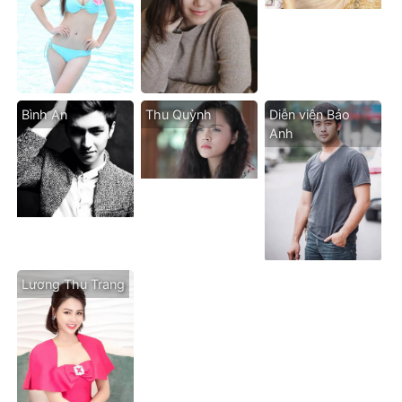
Bình An
Thu Quỳnh
Diễn viên Bảo
Anh
Lương Thu Trang