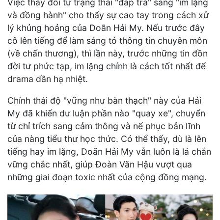
Việc thay đổi từ trạng thái "đáp trả" sang "im lặng
và đồng hành" cho thấy sự cao tay trong cách xử
lý khủng hoảng của Doãn Hải My. Nếu trước đây
cô lên tiếng để làm sáng tỏ thông tin chuyên môn
(về chấn thương), thì lần này, trước những tin đồn
đời tư phức tạp, im lặng chính là cách tốt nhất để
drama dần hạ nhiệt.
Chính thái độ "vững như bàn thạch" này của Hải
My đã khiến dư luận phần nào "quay xe", chuyển
từ chỉ trích sang cảm thông và nể phục bản lĩnh
của nàng tiểu thư học thức. Có thể thấy, dù là lên
tiếng hay im lặng, Doãn Hải My vẫn luôn là lá chắn
vững chắc nhất, giúp Đoàn Văn Hậu vượt qua
những giai đoạn toxic nhất của cộng đồng mạng.