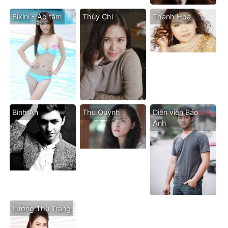
Bikini - Áo tăm
Thùy Chi
Thanh Hoa
Bình An
Thu Quỳnh
Diễn viên Bảo
Anh
Lương Thu Trang