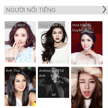
NGƯỜI NỔI TIẾNG
Dương Mịch
Tăng Thanh Hà
Hoa Hậu Kỳ
Duyên
Anh Thư
Andree Bùi Thế
Chi Pu
Anh