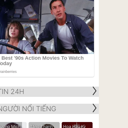
TIN 24H
NGƯỜI NỔI TIẾNG
ương Mịch
Tăng Thanh
Hoa Hậu Kỳ