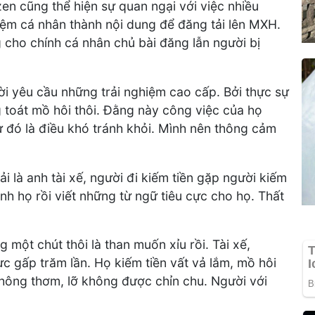
zen cũng thể hiện sự quan ngại với việc nhiều
hiệm cá nhân thành nội dung để đăng tải lên MXH.
 cho chính cá nhân chủ bài đăng lẫn người bị
ười yêu cầu những trải nghiệm cao cấp. Bởi thực sự
 toát mồ hôi thôi. Đằng này công việc của họ
 đó là điều khó tránh khỏi. Mình nên thông cảm
i là anh tài xế, người đi kiếm tiền gặp người kiếm
h họ rồi viết những từ ngữ tiêu cực cho họ. Thất
 một chút thôi là than muốn xỉu rồi. Tài xế,
ực gấp trăm lần. Họ kiếm tiền vất vả lắm, mồ hôi
hông thơm, lỡ không được chỉn chu. Người với