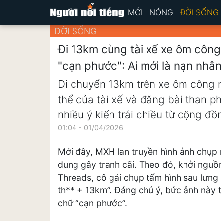
MỚI
NÓNG
ĐỜI SỐNG
ĐỜI SỐNG
Đi 13km cùng tài xế xe ôm công
"cạn phước": Ai mới là nạn nhâ
Di chuyển 13km trên xe ôm công n
thể của tài xế và đăng bài than ph
nhiều ý kiến trái chiều từ cộng đ
01:04 - 01/04/2026
Mới đây, MXH lan truyền hình ảnh chụp 
dung gây tranh cãi. Theo đó, khởi nguồ
Threads, cô gái chụp tấm hình sau lưng
th** + 13km”. Đáng chú ý, bức ảnh này
chữ “cạn phước”.