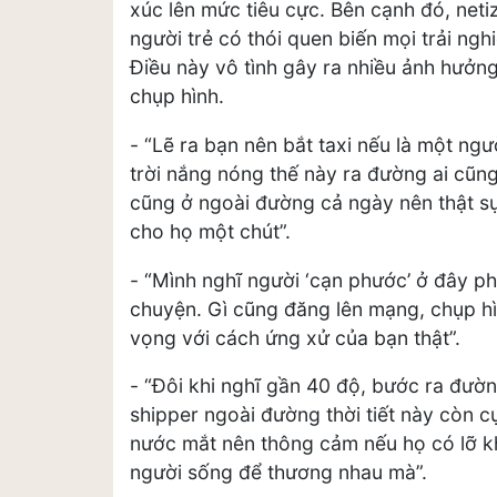
xúc lên mức tiêu cực. Bên cạnh đó, neti
người trẻ có thói quen biến mọi trải ng
Điều này vô tình gây ra nhiều ảnh hưởng
chụp hình.
- “Lẽ ra bạn nên bắt taxi nếu là một ng
trời nắng nóng thế này ra đường ai cũng
cũng ở ngoài đường cả ngày nên thật sự
cho họ một chút”.
- “Mình nghĩ người ‘cạn phước’ ở đây phả
chuyện. Gì cũng đăng lên mạng, chụp hìn
vọng với cách ứng xử của bạn thật”.
- “Đôi khi nghĩ gần 40 độ, bước ra đường
shipper ngoài đường thời tiết này còn c
nước mắt nên thông cảm nếu họ có lỡ k
người sống để thương nhau mà”.