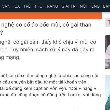
VĂN HÓA
TRẺ
THỜI TRANG
GIẢI TRÍ
NỔI TIẾNG
LÀ
 nghệ có cổ áo bốc mùi, cô gái than
n?
ghệ, cô gái cảm thấy khó chịu vì mùi cơ
iền. Tuy nhiên, cách xử lý này đã gây ra
ồng mạng.
một tài xế xe ôm công nghệ từ phía sau cùng nội
n câu chuyện bắt đầu từ một tài khoản trên
 tài xế đăng kèm caption vỏn vẹn: “Đói + nặng +
 trước đó cũng được cô đăng trên Locket với dòng