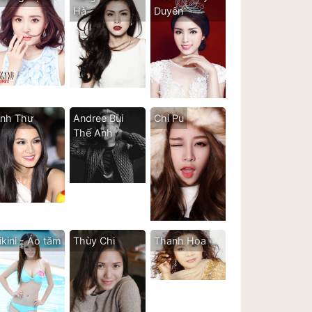
Hà
Duyên
nh Thư
Andree Bùi
Chi Pu
Thế Anh
ikini - Áo tăm
Thùy Chi
Thanh Hoa