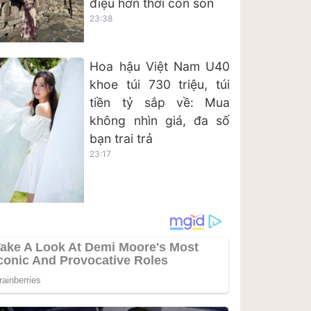
điệu hơn thời còn son
23:38
Hoa hậu Việt Nam U40
khoe túi 730 triệu, túi
tiền tỷ sắp về: Mua
không nhìn giá, đa số
bạn trai trả
23:17