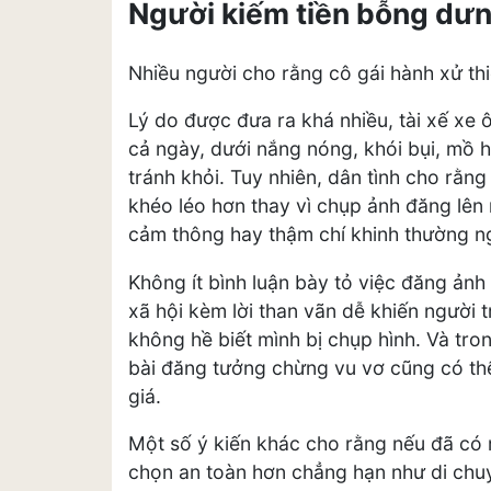
Người kiếm tiền bỗng dư
Nhiều người cho rằng cô gái hành xử thi
Lý do được đưa ra khá nhiều, tài xế xe 
cả ngày, dưới nắng nóng, khói bụi, mồ h
tránh khỏi. Tuy nhiên, dân tình cho rằn
khéo léo hơn thay vì chụp ảnh đăng lên 
cảm thông hay thậm chí khinh thường n
Không ít bình luận bày tỏ việc đăng ảnh
xã hội kèm lời than vãn dễ khiến người t
không hề biết mình bị chụp hình. Và tro
bài đăng tưởng chừng vu vơ cũng có thể
giá.
Một số ý kiến khác cho rằng nếu đã có 
chọn an toàn hơn chẳng hạn như di chu