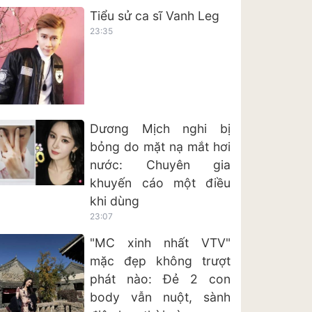
Tiểu sử ca sĩ Vanh Leg
23:35
Dương Mịch nghi bị
bỏng do mặt nạ mắt hơi
nước: Chuyên gia
khuyến cáo một điều
khi dùng
23:07
"MC xinh nhất VTV"
mặc đẹp không trượt
phát nào: Đẻ 2 con
body vẫn nuột, sành