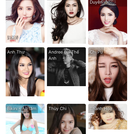
Duyên
Anh Thư
Andree Bùi Thế
Chi Pu
Anh
Bikini - Áo tăm
Thùy Chi
Thanh Hoa