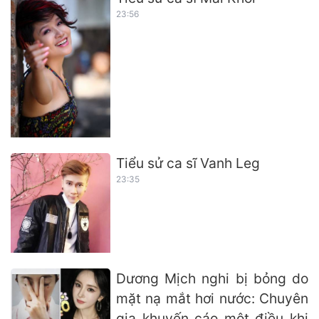
23:56
Tiểu sử ca sĩ Vanh Leg
23:35
Dương Mịch nghi bị bỏng do
mặt nạ mắt hơi nước: Chuyên
gia khuyến cáo một điều khi