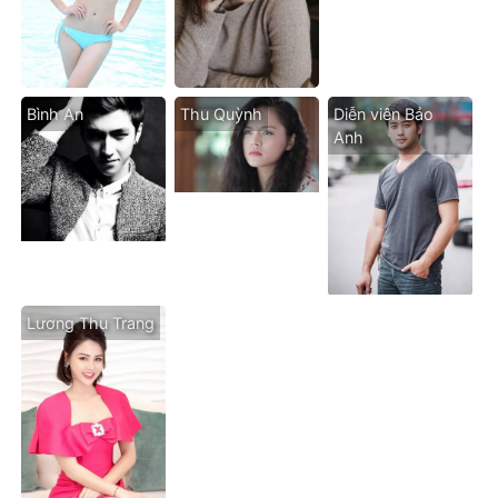
Bình An
Thu Quỳnh
Diễn viên Bảo
Anh
Lương Thu Trang