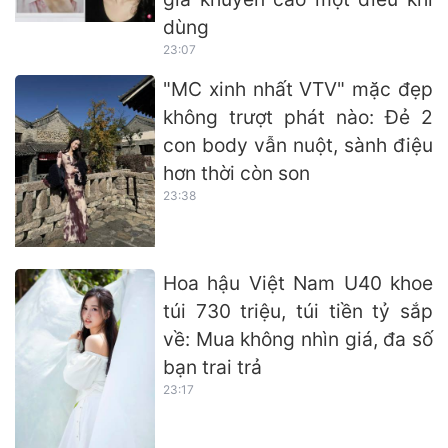
dùng
23:07
"MC xinh nhất VTV" mặc đẹp
không trượt phát nào: Đẻ 2
con body vẫn nuột, sành điệu
hơn thời còn son
23:38
Hoa hậu Việt Nam U40 khoe
túi 730 triệu, túi tiền tỷ sắp
về: Mua không nhìn giá, đa số
bạn trai trả
23:17