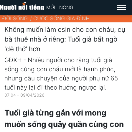
MỚI
NÓNG
ĐỜI SỐNG
CUỘC SỐNG GIA ĐÌNH
Không muốn làm osin cho con cháu, cụ
bà thuê nhà ở riêng: Tuổi già bất ngờ
'dễ thở' hơn
GĐXH - Nhiều người cho rằng tuổi già
sống cùng con cháu mới là hạnh phúc,
nhưng câu chuyện của người phụ nữ 65
tuổi này lại đi theo hướng ngược lại.
07:04 - 09/04/2026
Tuổi già từng gắn với mong
muốn sống quây quần cùng con