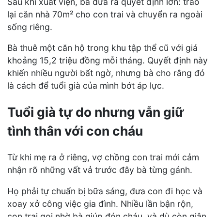
Sau khi xuất viện, bà đưa ra quyết định lớn: trao
lại căn nhà 70m² cho con trai và chuyển ra ngoài
sống riêng.
Bà thuê một căn hộ trong khu tập thể cũ với giá
khoảng 15,2 triệu đồng mỗi tháng. Quyết định này
khiến nhiều người bất ngờ, nhưng bà cho rằng đó
là cách để tuổi già của mình bớt áp lực.
Tuổi già tự do nhưng vẫn giữ
tình thân với con cháu
Từ khi mẹ ra ở riêng, vợ chồng con trai mới cảm
nhận rõ những vất vả trước đây bà từng gánh.
Họ phải tự chuẩn bị bữa sáng, đưa con đi học và
xoay xở công việc gia đình. Nhiều lần bận rộn,
con trai gọi nhờ bà giúp đón cháu, và dù còn giận,