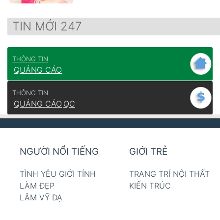
TIN MỚI 247
THÔNG TIN
QUẢNG CÁO
THÔNG TIN
QUẢNG CÁO
QC
NGƯỜI NỔI TIẾNG
GIỚI TRẺ
TÌNH YÊU GIỚI TÍNH
TRANG TRÍ NỘI THẤT
LÀM ĐẸP
KIẾN TRÚC
LÂM VỸ DẠ