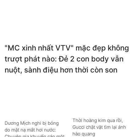
"MC xinh nhất VTV" mặc đẹp không
trượt phát nào: Đẻ 2 con body vẫn
nuột, sành điệu hơn thời còn son
Thời hoàng kim qua rồi,
Dương Mịch nghi bị bỏng
Gucci chật vật tìm lại ánh
do mặt nạ mắt hơi nước:
hào quang
Chuyên gia khuyến cáo một