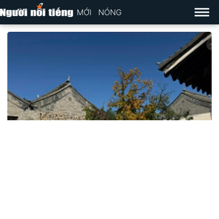
MỚI
NÓNG