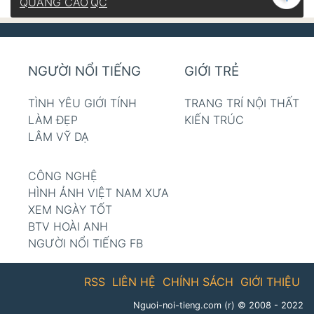
QUẢNG CÁO
QC
NGƯỜI NỔI TIẾNG
GIỚI TRẺ
TÌNH YÊU GIỚI TÍNH
TRANG TRÍ NỘI THẤT
LÀM ĐẸP
KIẾN TRÚC
LÂM VỸ DẠ
CÔNG NGHỆ
HÌNH ẢNH VIỆT NAM XƯA
XEM NGÀY TỐT
BTV HOÀI ANH
NGƯỜI NỔI TIẾNG FB
RSS
LIÊN HỆ
CHÍNH SÁCH
GIỚI THIỆU
Nguoi-noi-tieng.com (r)
© 2008 - 2022