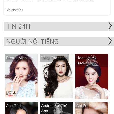
TIN 24H
NGƯỜI NỔI TIẾNG
Dương Mịch
Tăng Thanh Hà
Hoa Hậu Kỳ
Duyên
Anh Thư
Andree Bùi Thế
Chi Pu
Anh