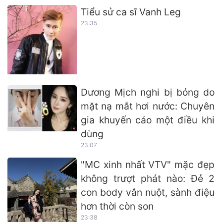
Tiểu sử ca sĩ Vanh Leg
23:35
Dương Mịch nghi bị bỏng do
mặt nạ mắt hơi nước: Chuyên
gia khuyến cáo một điều khi
dùng
23:07
"MC xinh nhất VTV" mặc đẹp
không trượt phát nào: Đẻ 2
con body vẫn nuột, sành điệu
hơn thời còn son
23:38