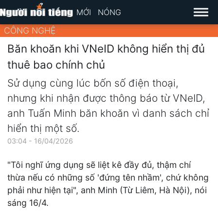
MỚI
NÓNG
CÔNG NGHỆ
Băn khoăn khi VNeID không hiển thị đủ
thuê bao chính chủ
Sử dụng cùng lúc bốn số điện thoại,
nhưng khi nhận được thông báo từ VNeID,
anh Tuấn Minh băn khoăn vì danh sách chỉ
hiển thị một số.
03:04 - 16/04/2026
"Tôi nghĩ ứng dụng sẽ liệt kê đầy đủ, thậm chí
thừa nếu có những số 'đứng tên nhầm', chứ không
phải như hiện tại", anh Minh (Từ Liêm, Hà Nội), nói
sáng 16/4.