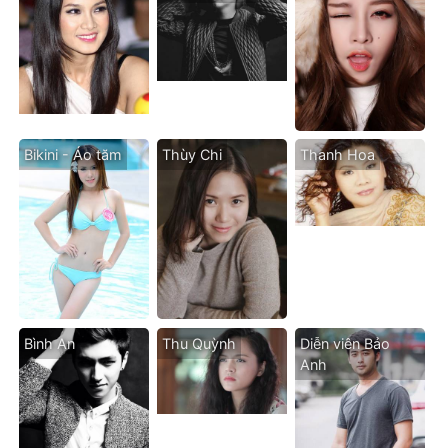
Bikini - Áo tăm
Thùy Chi
Thanh Hoa
Bình An
Thu Quỳnh
Diễn viên Bảo
Anh