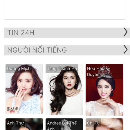
TIN 24H
NGƯỜI NỔI TIẾNG
Dương Mịch
Tăng Thanh Hà
Hoa Hậu Kỳ
Duyên
Anh Thư
Andree Bùi Thế
Chi Pu
Anh