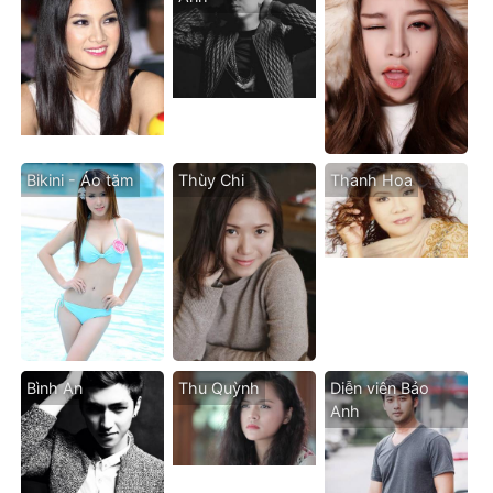
Bikini - Áo tăm
Thùy Chi
Thanh Hoa
Bình An
Thu Quỳnh
Diễn viên Bảo
Anh