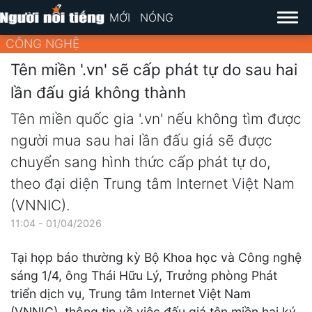
MỚI
NÓNG
CÔNG NGHỆ
Tên miền '.vn' sẽ cấp phát tự do sau hai
lần đấu giá không thành
Tên miền quốc gia '.vn' nếu không tìm được
người mua sau hai lần đấu giá sẽ được
chuyển sang hình thức cấp phát tự do,
theo đại diện Trung tâm Internet Việt Nam
(VNNIC).
11:04 - 01/04/2026
Tại họp báo thường kỳ Bộ Khoa học và Công nghệ
sáng 1/4, ông Thái Hữu Lý, Trưởng phòng Phát
triển dịch vụ, Trung tâm Internet Việt Nam
(VNNIC), thông tin về việc đấu giá tên miền hai ký