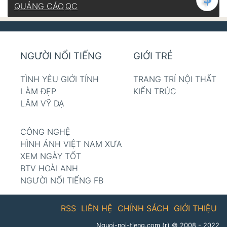
QUẢNG CÁO
QC
NGƯỜI NỔI TIẾNG
GIỚI TRẺ
TÌNH YÊU GIỚI TÍNH
TRANG TRÍ NỘI THẤT
LÀM ĐẸP
KIẾN TRÚC
LÂM VỸ DẠ
CÔNG NGHỆ
HÌNH ẢNH VIỆT NAM XƯA
XEM NGÀY TỐT
BTV HOÀI ANH
NGƯỜI NỔI TIẾNG FB
RSS
LIÊN HỆ
CHÍNH SÁCH
GIỚI THIỆU
Nguoi-noi-tieng.com (r)
© 2008 - 2022