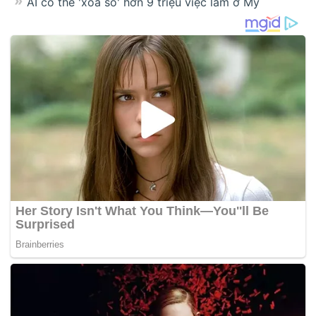
AI có thể 'xóa sổ' hơn 9 triệu việc làm ở Mỹ