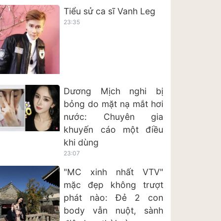
Tiểu sử ca sĩ Vanh Leg
23:35
Dương Mịch nghi bị
bỏng do mặt nạ mắt hơi
nước: Chuyên gia
khuyến cáo một điều
khi dùng
23:07
"MC xinh nhất VTV"
mặc đẹp không trượt
phát nào: Đẻ 2 con
body vẫn nuột, sành