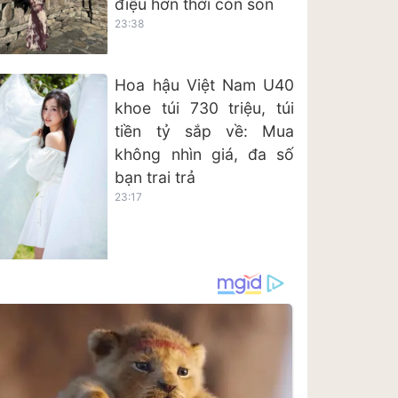
điệu hơn thời còn son
23:38
Hoa hậu Việt Nam U40
khoe túi 730 triệu, túi
tiền tỷ sắp về: Mua
không nhìn giá, đa số
bạn trai trả
23:17