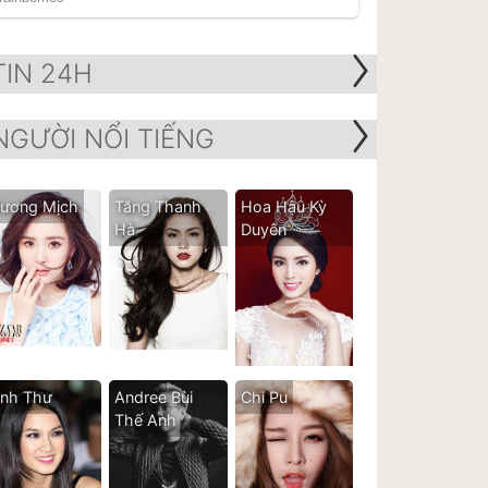
TIN 24H
NGƯỜI NỔI TIẾNG
ương Mịch
Tăng Thanh
Hoa Hậu Kỳ
Hà
Duyên
nh Thư
Andree Bùi
Chi Pu
Thế Anh