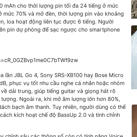
 mAh cho thời lượng pin tối đa 24 tiếng ở mức
ở mức 70% và mở đèn, thời lượng pin vào khoảng
n, loa hoạt động liên tục được 6 tiếng. Người
iên pin dự phòng để sạc ngược cho smartphone
ba lần JBL Go 4, Sony SRS-XB100 hay Bose Micro
 dB, phục vụ tốt nhu cầu nghe cá nhân hoặc nhóm
về dải trung, giúp tiếng guitar và giọng hát rõ
 tượng. Ngoài ra, khi mở âm lượng lớn hơn 80%,
tách bạch âm thanh. Tuy nhiên, người dùng có thể
cách kích hoạt chế độ BassUp 2.0 và tinh chỉnh
 chỉnh sâu các thông số còn có tính năng Voice