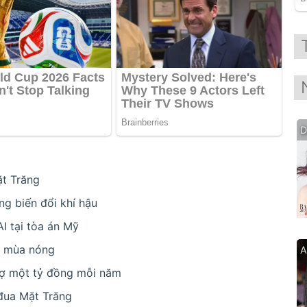
D
t Trăng
ng biến đổi khí hậu
I tại tòa án Mỹ
ện mùa nóng
A
trợ một tỷ đồng mỗi năm
đua Mặt Trăng