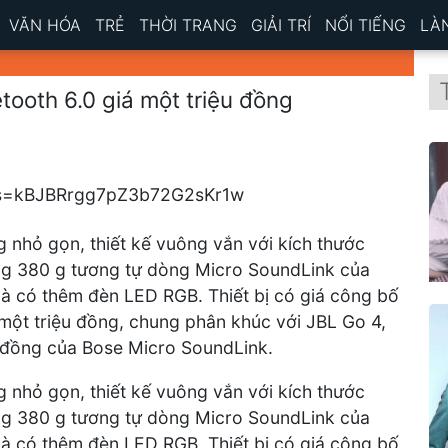
VĂN HÓA
TRẺ
THỜI TRANG
GIẢI TRÍ
NỔI TIẾNG
LÀ
etooth 6.0 giá một triệu đồng
 nhỏ gọn, thiết kế vuông vắn với kích thước
ng 380 g tương tự dòng Micro SoundLink của
 và có thêm đèn LED RGB. Thiết bị có giá công bố
 một triệu đồng, chung phân khúc với JBL Go 4,
u đồng của Bose Micro SoundLink.
 nhỏ gọn, thiết kế vuông vắn với kích thước
ng 380 g tương tự dòng Micro SoundLink của
 và có thêm đèn LED RGB. Thiết bị có giá công bố