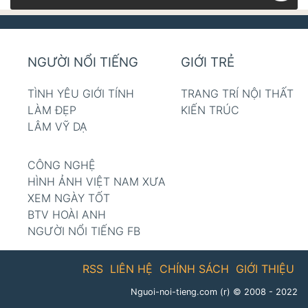
NGƯỜI NỔI TIẾNG
GIỚI TRẺ
TÌNH YÊU GIỚI TÍNH
TRANG TRÍ NỘI THẤT
LÀM ĐẸP
KIẾN TRÚC
LÂM VỸ DẠ
CÔNG NGHỆ
HÌNH ẢNH VIỆT NAM XƯA
XEM NGÀY TỐT
BTV HOÀI ANH
NGƯỜI NỔI TIẾNG FB
RSS
LIÊN HỆ
CHÍNH SÁCH
GIỚI THIỆU
Nguoi-noi-tieng.com (r)
© 2008 - 2022