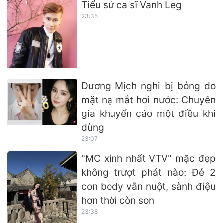
Tiểu sử ca sĩ Vanh Leg
23:35
Dương Mịch nghi bị bỏng do
mặt nạ mắt hơi nước: Chuyên
gia khuyến cáo một điều khi
dùng
23:07
"MC xinh nhất VTV" mặc đẹp
không trượt phát nào: Đẻ 2
con body vẫn nuột, sành điệu
hơn thời còn son
23:38