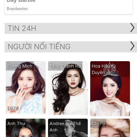
TIN 24H
NGƯỜI NỔI TIẾNG
Dương Mịch
Tăng Thanh Hà
Hoa Hậu Kỳ
Duyên
Anh Thư
Andree Bùi Thế
Chi Pu
Anh