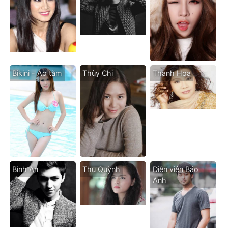
Bikini - Áo tăm
Thùy Chi
Thanh Hoa
Bình An
Thu Quỳnh
Diễn viên Bảo
Anh