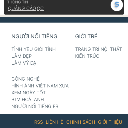
THÔNG TIN
QUẢNG CÁO
QC
NGƯỜI NỔI TIẾNG
GIỚI TRẺ
TÌNH YÊU GIỚI TÍNH
TRANG TRÍ NỘI THẤT
LÀM ĐẸP
KIẾN TRÚC
LÂM VỸ DẠ
CÔNG NGHỆ
HÌNH ẢNH VIỆT NAM XƯA
XEM NGÀY TỐT
BTV HOÀI ANH
NGƯỜI NỔI TIẾNG FB
RSS
LIÊN HỆ
CHÍNH SÁCH
GIỚI THIỆU