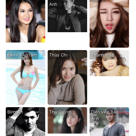
Anh
Bikini - Áo tăm
Thùy Chi
Thanh Hoa
Bình An
Thu Quỳnh
Diễn viên Bảo
Anh