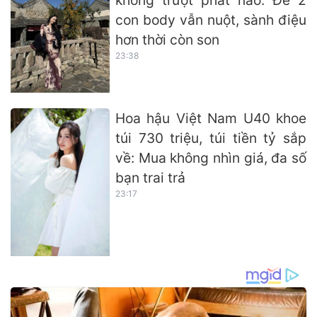
không trượt phát nào: Đẻ 2
con body vẫn nuột, sành điệu
hơn thời còn son
23:38
Hoa hậu Việt Nam U40 khoe
túi 730 triệu, túi tiền tỷ sắp
về: Mua không nhìn giá, đa số
bạn trai trả
23:17