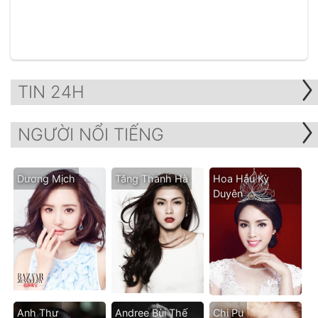
TIN 24H
NGƯỜI NỔI TIẾNG
Dương Mịch
Tăng Thanh Hà
Hoa Hậu Kỳ
Duyên
Anh Thư
Andree Bùi Thế
Chi Pu