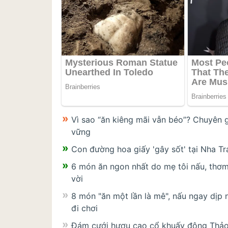
Vì sao “ăn kiêng mãi vẫn béo”? Chuyên g
vững
Con đường hoa giấy 'gây sốt' tại Nha Tr
6 món ăn ngon nhất do mẹ tôi nấu, thơm
vời
8 món "ăn một lần là mê", nấu ngay dịp 
đi chơi
Đám cưới hươu cao cổ khuấy động Thảo