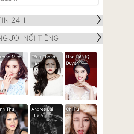
TIN 24H
NGƯỜI NỔI TIẾNG
ương Mịch
Tăng Thanh
Hoa Hậu Kỳ
Hà
Duyên
nh Thư
Andree Bùi
Chi Pu
Thế Anh