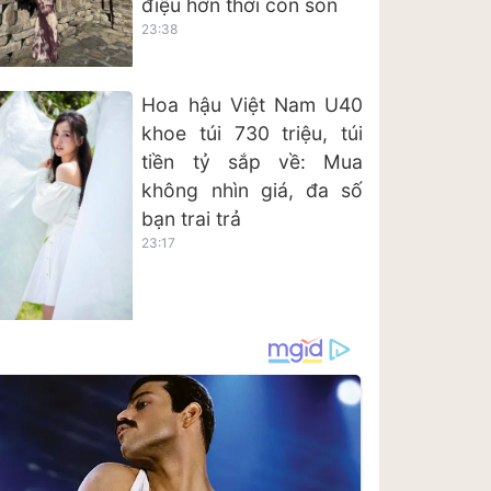
điệu hơn thời còn son
23:38
Hoa hậu Việt Nam U40
khoe túi 730 triệu, túi
tiền tỷ sắp về: Mua
không nhìn giá, đa số
bạn trai trả
23:17