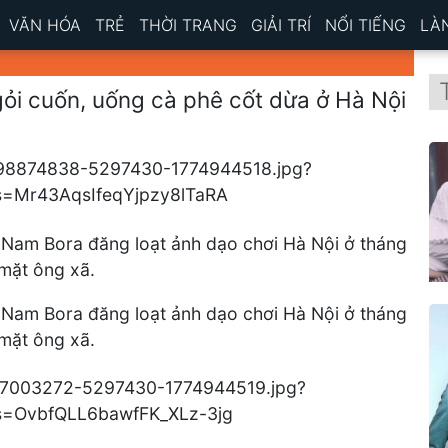
VĂN HÓA
TRẺ
THỜI TRANG
GIẢI TRÍ
NỔI TIẾNG
LÀ
 gỏi cuốn, uống cà phê cốt dừa ở Hà Nội
n Nam Bora đăng loạt ảnh dạo chơi Hà Nội ở tháng
mặt ông xã.
n Nam Bora đăng loạt ảnh dạo chơi Hà Nội ở tháng
mặt ông xã.