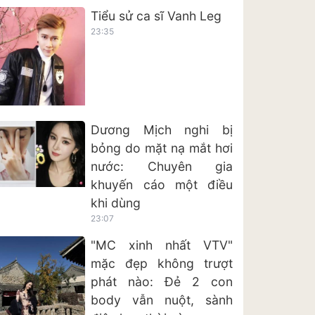
Tiểu sử ca sĩ Vanh Leg
23:35
Dương Mịch nghi bị
bỏng do mặt nạ mắt hơi
nước: Chuyên gia
khuyến cáo một điều
khi dùng
23:07
"MC xinh nhất VTV"
mặc đẹp không trượt
phát nào: Đẻ 2 con
body vẫn nuột, sành