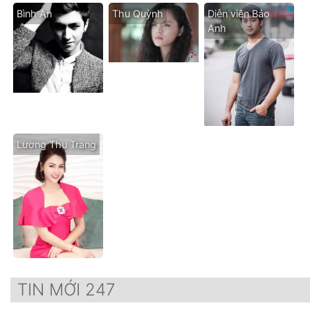
Bình An
Thu Quỳnh
Diễn viên Bảo
Anh
Lương Thu Trang
TIN MỚI 247