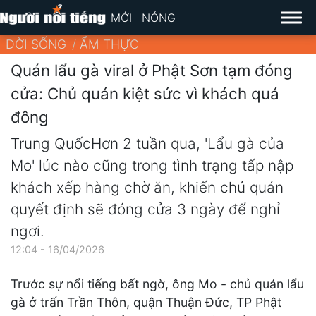
MỚI
NÓNG
ĐỜI SỐNG
ẨM THỰC
Quán lẩu gà viral ở Phật Sơn tạm đóng
cửa: Chủ quán kiệt sức vì khách quá
đông
Trung QuốcHơn 2 tuần qua, 'Lẩu gà của
Mo' lúc nào cũng trong tình trạng tấp nập
khách xếp hàng chờ ăn, khiến chủ quán
quyết định sẽ đóng cửa 3 ngày để nghỉ
ngơi.
12:04 - 16/04/2026
Trước sự nổi tiếng bất ngờ, ông Mo - chủ quán lẩu
gà ở trấn Trần Thôn, quận Thuận Đức, TP Phật