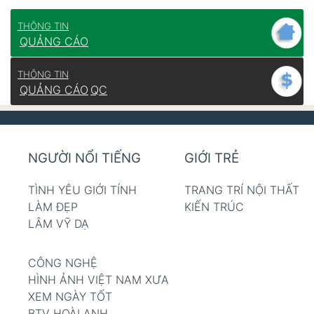
THÔNG TIN
QUẢNG CÁO
THÔNG TIN
QUẢNG CÁO
QC
NGƯỜI NỔI TIẾNG
GIỚI TRẺ
TÌNH YÊU GIỚI TÍNH
TRANG TRÍ NỘI THẤT
LÀM ĐẸP
KIẾN TRÚC
LÂM VỸ DẠ
CÔNG NGHỆ
HÌNH ẢNH VIỆT NAM XƯA
XEM NGÀY TỐT
BTV HOÀI ANH