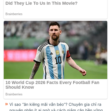
Vì sao “ăn kiêng mãi vẫn béo”? Chuyên gia chỉ ra
nguyên nhân ít ai ngờ và cách giảm cân bền vững