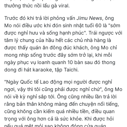
thưởng thức nồi lẩu gà viral.
Trước đó khi trả lời phỏng vấn
Jimu News
, ông
Mo nói điều ước khi đón sinh nhật tuổi 60 là "sớm
được nghỉ hưu và sống hạnh phúc". Trái ngược với
tâm lý chung của hầu hết các chủ nhà hàng là
được thấy quán ăn đông đúc khách, ông Mo chỉ
mong nhịp sống trước đây sớm trở lại, khi mỗi
ngày phục vụ loanh quanh 10 bàn sau đó thong
dong đi hát karaoke, tập Taichi.
"Ngày Quốc tế Lao động mọi người được nghỉ
ngơi, vậy thì tôi cũng phải được nghỉ chứ", ông Mo
nói về kỳ nghỉ sắp tới. Ông cũng nhiều lần trả lời
rằng bản thân không màng đến chuyện nổi tiếng,
cũng không cần kiếm quá nhiều tiền, điều quan
trọng với ông hơn cả là sức khỏe. Khi được hỏi
nếu quá mệt mỏi sao không đóng cửa quán,