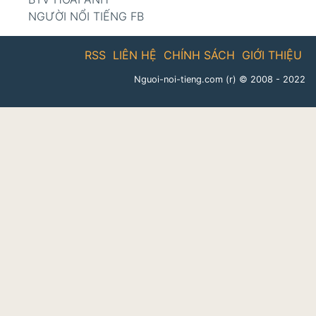
NGƯỜI NỔI TIẾNG FB
RSS
LIÊN HỆ
CHÍNH SÁCH
GIỚI THIỆU
Nguoi-noi-tieng.com (r)
© 2008 - 2022