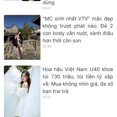
dùng
23:07
"MC xinh nhất VTV" mặc đẹp
không trượt phát nào: Đẻ 2
con body vẫn nuột, sành điệu
hơn thời còn son
23:38
Hoa hậu Việt Nam U40 khoe
túi 730 triệu, túi tiền tỷ sắp
về: Mua không nhìn giá, đa số
bạn trai trả
23:17