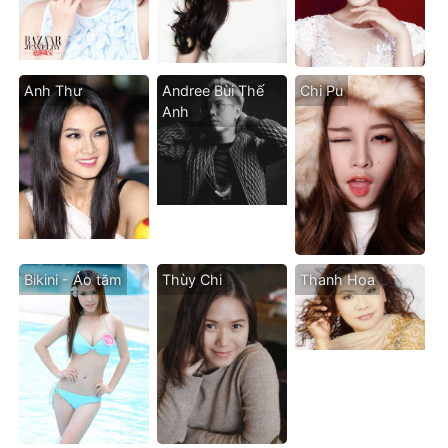
Anh Thư
Andree Bùi Thế
Chi Pu
Anh
Bikini - Áo tăm
Thùy Chi
Thanh Hoa