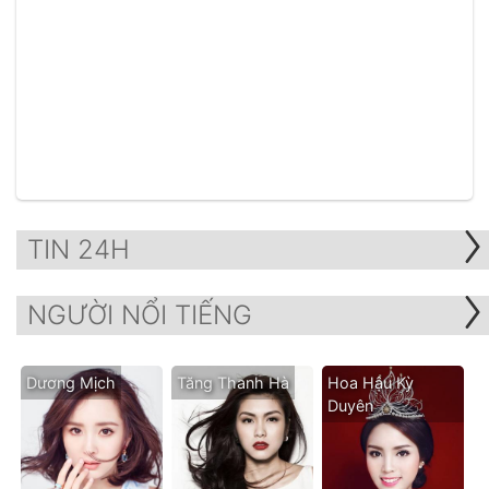
TIN 24H
NGƯỜI NỔI TIẾNG
Dương Mịch
Tăng Thanh Hà
Hoa Hậu Kỳ
Duyên