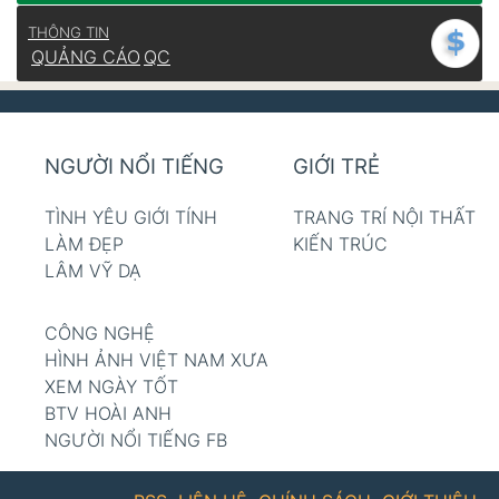
THÔNG TIN
QUẢNG CÁO
QC
NGƯỜI NỔI TIẾNG
GIỚI TRẺ
TÌNH YÊU GIỚI TÍNH
TRANG TRÍ NỘI THẤT
LÀM ĐẸP
KIẾN TRÚC
LÂM VỸ DẠ
CÔNG NGHỆ
HÌNH ẢNH VIỆT NAM XƯA
XEM NGÀY TỐT
BTV HOÀI ANH
NGƯỜI NỔI TIẾNG FB