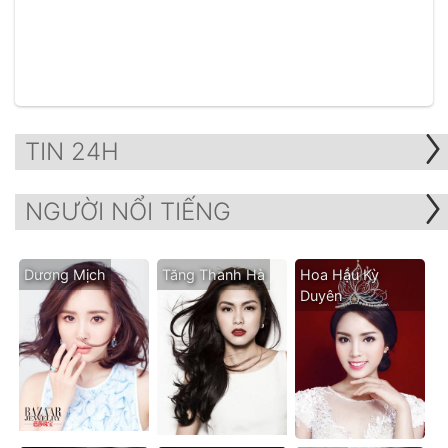
TIN 24H
NGƯỜI NỔI TIẾNG
Dương Mịch
Tăng Thanh Hà
Hoa Hậu Kỳ
Duyên