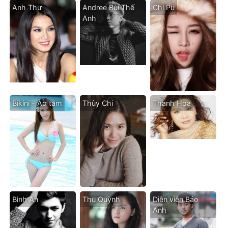
Anh Thư
Andree Bùi Thế
Chi Pu
Anh
Bikini - Áo tăm
Thùy Chi
Thanh Hoa
Bình An
Thu Quỳnh
Diễn viên Bảo
Anh