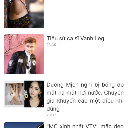
Tiểu sử ca sĩ Vanh Leg
23:35
Dương Mịch nghi bị bỏng do
mặt nạ mắt hơi nước: Chuyên
gia khuyến cáo một điều khi
dùng
23:07
"MC xinh nhất VTV" mặc đẹp