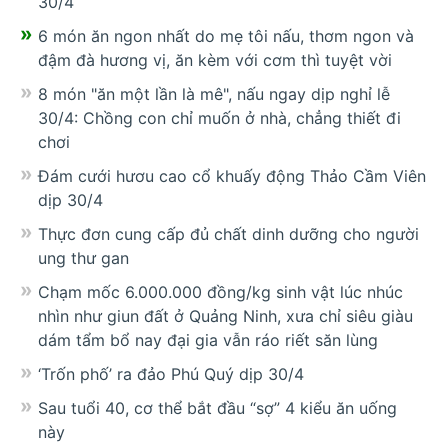
30/4
6 món ăn ngon nhất do mẹ tôi nấu, thơm ngon và
đậm đà hương vị, ăn kèm với cơm thì tuyệt vời
8 món "ăn một lần là mê", nấu ngay dịp nghỉ lễ
30/4: Chồng con chỉ muốn ở nhà, chẳng thiết đi
chơi
Đám cưới hươu cao cổ khuấy động Thảo Cầm Viên
dịp 30/4
Thực đơn cung cấp đủ chất dinh dưỡng cho người
ung thư gan
Chạm mốc 6.000.000 đồng/kg sinh vật lúc nhúc
nhìn như giun đất ở Quảng Ninh, xưa chỉ siêu giàu
dám tẩm bổ nay đại gia vẫn ráo riết săn lùng
‘Trốn phố’ ra đảo Phú Quý dịp 30/4
Sau tuổi 40, cơ thể bắt đầu “sợ” 4 kiểu ăn uống
này