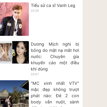
Tiểu sử ca sĩ Vanh Leg
23:35
Dương Mịch nghi bị
bỏng do mặt nạ mắt hơi
nước: Chuyên gia
khuyến cáo một điều
khi dùng
23:07
"MC xinh nhất VTV"
mặc đẹp không trượt
phát nào: Đẻ 2 con
body vẫn nuột, sành