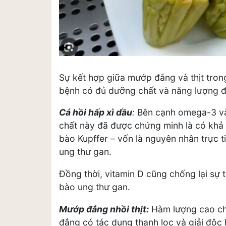
Sự kết hợp giữa mướp đắng và thịt tron
bệnh có đủ dưỡng chất và năng lượng đ
Cá hồi hấp xì dầu
:
Bên cạnh omega-3 và 
chất này đã được chứng minh là có khả 
bào Kupffer – vốn là nguyên nhân trực t
ung thư gan.
Đồng thời, vitamin D cũng chống lại sự t
bào ung thư gan.
Mướp đắng nhồi thịt:
Hàm lượng cao chấ
đắng có tác dụng thanh lọc và giải độc 