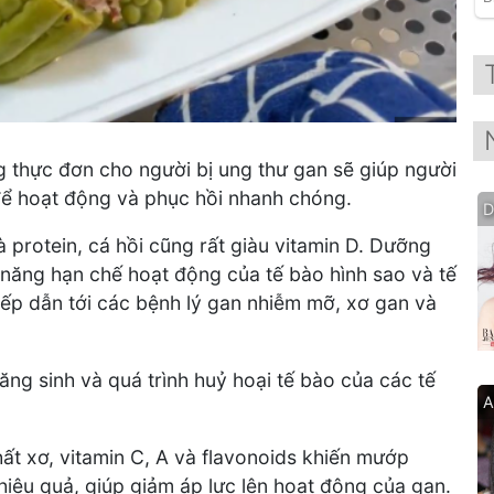
g thực đơn cho người bị ung thư gan sẽ giúp người
ể hoạt động và phục hồi nhanh chóng.
D
protein, cá hồi cũng rất giàu vitamin D. Dưỡng
năng hạn chế hoạt động của tế bào hình sao và tế
iếp dẫn tới các bệnh lý gan nhiễm mỡ, xơ gan và
ăng sinh và quá trình huỷ hoại tế bào của các tế
A
t xơ, vitamin C, A và flavonoids khiến mướp
hiệu quả, giúp giảm áp lực lên hoạt động của gan.