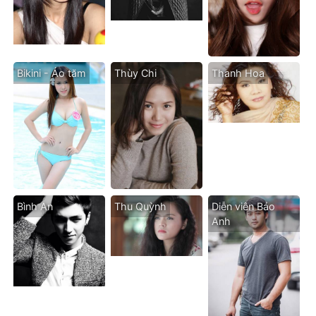
Bikini - Áo tăm
Thùy Chi
Thanh Hoa
Bình An
Thu Quỳnh
Diễn viên Bảo
Anh