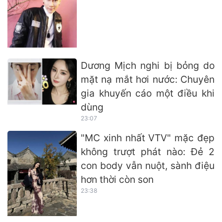
Dương Mịch nghi bị bỏng do
mặt nạ mắt hơi nước: Chuyên
gia khuyến cáo một điều khi
dùng
23:07
"MC xinh nhất VTV" mặc đẹp
không trượt phát nào: Đẻ 2
con body vẫn nuột, sành điệu
hơn thời còn son
23:38