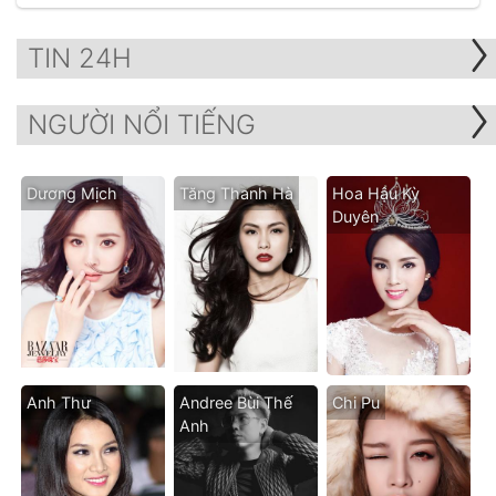
TIN 24H
NGƯỜI NỔI TIẾNG
Dương Mịch
Tăng Thanh Hà
Hoa Hậu Kỳ
Duyên
Anh Thư
Andree Bùi Thế
Chi Pu
Anh