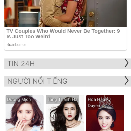
TIN 24H
NGƯỜI NỔI TIẾNG
Dương Mịch
Tăng Thanh Hà
Hoa Hậu Kỳ
Duyên