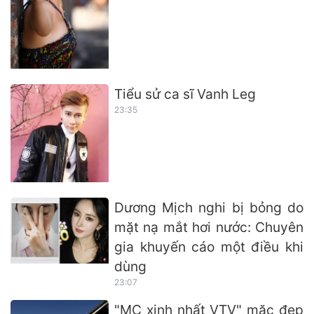
Tiểu sử ca sĩ Vanh Leg
23:35
Dương Mịch nghi bị bỏng do
mặt nạ mắt hơi nước: Chuyên
gia khuyến cáo một điều khi
dùng
23:07
"MC xinh nhất VTV" mặc đẹp