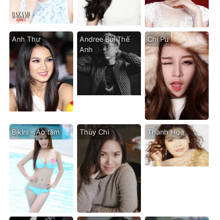
Anh Thư
Andree Bùi Thế
Chi Pu
Anh
Bikini - Áo tăm
Thùy Chi
Thanh Hoa