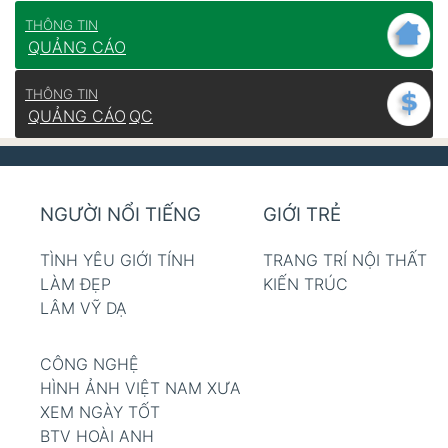
THÔNG TIN
QUẢNG CÁO
THÔNG TIN
QUẢNG CÁO
QC
NGƯỜI NỔI TIẾNG
GIỚI TRẺ
TÌNH YÊU GIỚI TÍNH
TRANG TRÍ NỘI THẤT
LÀM ĐẸP
KIẾN TRÚC
LÂM VỸ DẠ
CÔNG NGHỆ
HÌNH ẢNH VIỆT NAM XƯA
XEM NGÀY TỐT
BTV HOÀI ANH