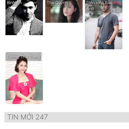
Bình An
Thu Quỳnh
Diễn viên Bảo
Anh
Lương Thu Trang
TIN MỚI 247