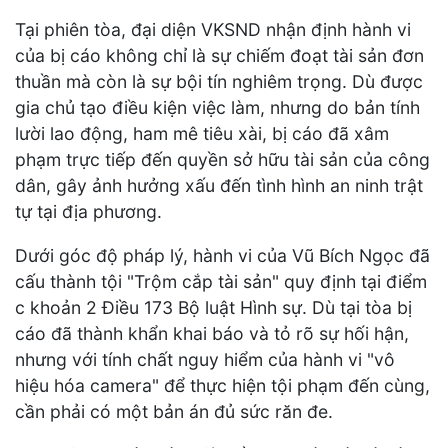
Tại phiên tòa, đại diện VKSND nhận định hành vi
của bị cáo không chỉ là sự chiếm đoạt tài sản đơn
thuần mà còn là sự bội tín nghiêm trọng. Dù được
gia chủ tạo điều kiện việc làm, nhưng do bản tính
lười lao động, ham mê tiêu xài, bị cáo đã xâm
phạm trực tiếp đến quyền sở hữu tài sản của công
dân, gây ảnh hưởng xấu đến tình hình an ninh trật
tự tại địa phương.
Dưới góc độ pháp lý, hành vi của Vũ Bích Ngọc đã
cấu thành tội "Trộm cắp tài sản" quy định tại điểm
c khoản 2 Điều 173 Bộ luật Hình sự. Dù tại tòa bị
cáo đã thành khẩn khai báo và tỏ rõ sự hối hận,
nhưng với tính chất nguy hiểm của hành vi "vô
hiệu hóa camera" để thực hiện tội phạm đến cùng,
cần phải có một bản án đủ sức răn đe.