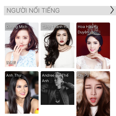
NGƯỜI NỔI TIẾNG
Dương Mịch
Tăng Thanh Hà
Hoa Hậu Kỳ
Duyên
Anh Thư
Andree Bùi Thế
Chi Pu
Anh