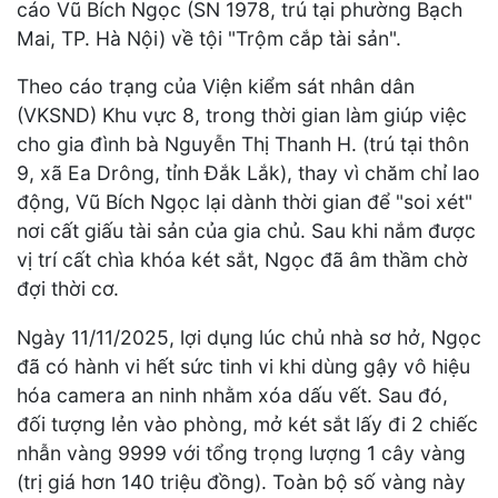
cáo Vũ Bích Ngọc (SN 1978, trú tại phường Bạch
Mai, TP. Hà Nội) về tội "Trộm cắp tài sản".
Theo cáo trạng của Viện kiểm sát nhân dân
(VKSND) Khu vực 8, trong thời gian làm giúp việc
cho gia đình bà Nguyễn Thị Thanh H. (trú tại thôn
9, xã Ea Drông, tỉnh Đắk Lắk), thay vì chăm chỉ lao
động, Vũ Bích Ngọc lại dành thời gian để "soi xét"
nơi cất giấu tài sản của gia chủ. Sau khi nắm được
vị trí cất chìa khóa két sắt, Ngọc đã âm thầm chờ
đợi thời cơ.
Ngày 11/11/2025, lợi dụng lúc chủ nhà sơ hở, Ngọc
đã có hành vi hết sức tinh vi khi dùng gậy vô hiệu
hóa camera an ninh nhằm xóa dấu vết. Sau đó,
đối tượng lẻn vào phòng, mở két sắt lấy đi 2 chiếc
nhẫn vàng 9999 với tổng trọng lượng 1 cây vàng
(trị giá hơn 140 triệu đồng). Toàn bộ số vàng này