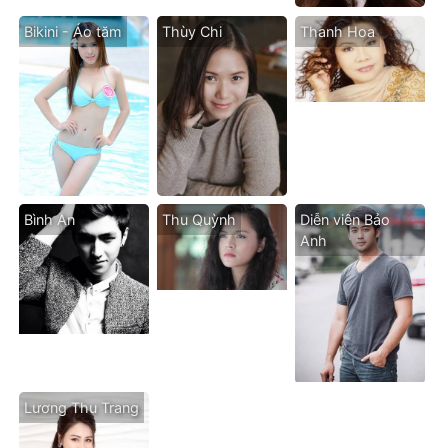
Bikini - Áo tăm
Thùy Chi
Thanh Hoa
Bình An
Thu Quỳnh
Diễn viên Bảo
Anh
Lương Thu Trang