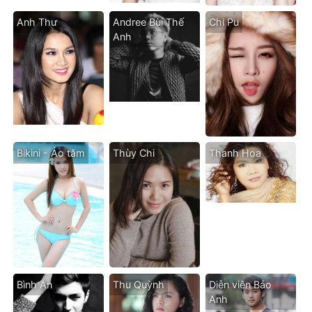
Anh Thư
Andree Bùi Thế
Chi Pu
Anh
Bikini - Áo tăm
Thùy Chi
Thanh Hoa
Bình An
Thu Quỳnh
Diễn viên Bảo
Anh