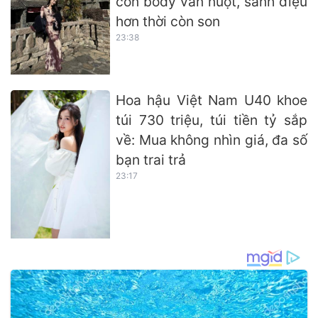
con body vẫn nuột, sành điệu
hơn thời còn son
23:38
Hoa hậu Việt Nam U40 khoe
túi 730 triệu, túi tiền tỷ sắp
về: Mua không nhìn giá, đa số
bạn trai trả
23:17