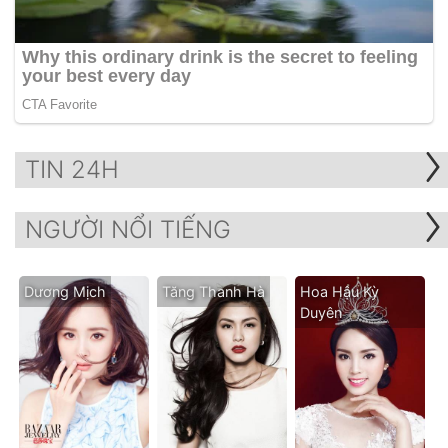
TIN 24H
NGƯỜI NỔI TIẾNG
Dương Mịch
Tăng Thanh Hà
Hoa Hậu Kỳ
Duyên