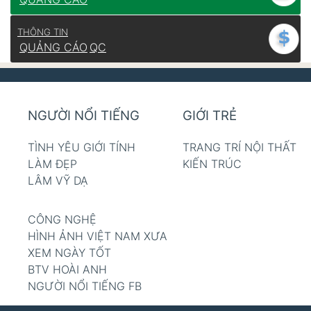
THÔNG TIN
QUẢNG CÁO
QC
NGƯỜI NỔI TIẾNG
GIỚI TRẺ
TÌNH YÊU GIỚI TÍNH
TRANG TRÍ NỘI THẤT
LÀM ĐẸP
KIẾN TRÚC
LÂM VỸ DẠ
CÔNG NGHỆ
HÌNH ẢNH VIỆT NAM XƯA
XEM NGÀY TỐT
BTV HOÀI ANH
NGƯỜI NỔI TIẾNG FB