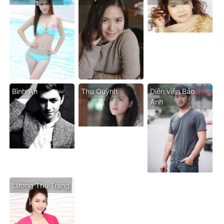
Bình An
Thu Quỳnh
Diễn viên Bảo
Anh
Lương Thu Trang