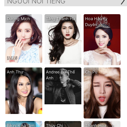
NGƯỜI NỔI TIẾNG
Dương Mịch
Tăng Thanh Hà
Hoa Hậu Kỳ
Duyên
Anh Thư
Andree Bùi Thế
Chi Pu
Anh
Bikini - Áo tăm
Thùy Chi
Thanh Hoa