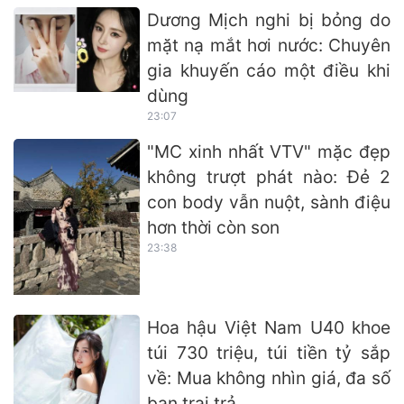
Dương Mịch nghi bị bỏng do
mặt nạ mắt hơi nước: Chuyên
gia khuyến cáo một điều khi
dùng
23:07
"MC xinh nhất VTV" mặc đẹp
không trượt phát nào: Đẻ 2
con body vẫn nuột, sành điệu
hơn thời còn son
23:38
Hoa hậu Việt Nam U40 khoe
túi 730 triệu, túi tiền tỷ sắp
về: Mua không nhìn giá, đa số
bạn trai trả