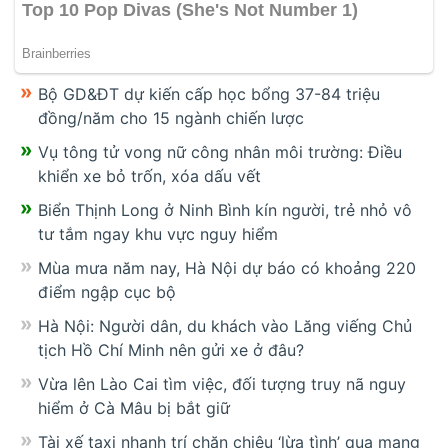
Bộ GD&ĐT dự kiến cấp học bổng 37-84 triệu
đồng/năm cho 15 ngành chiến lược
Vụ tông tử vong nữ công nhân môi trường: Điều
khiển xe bỏ trốn, xóa dấu vết
Biển Thịnh Long ở Ninh Bình kín người, trẻ nhỏ vô
tư tắm ngay khu vực nguy hiểm
Mùa mưa năm nay, Hà Nội dự báo có khoảng 220
điểm ngập cục bộ
Hà Nội: Người dân, du khách vào Lăng viếng Chủ
tịch Hồ Chí Minh nên gửi xe ở đâu?
Vừa lên Lào Cai tìm việc, đối tượng truy nã nguy
hiểm ở Cà Mâu bị bắt giữ
Tài xế taxi nhanh trí chặn chiêu ‘lừa tình’ qua mạng