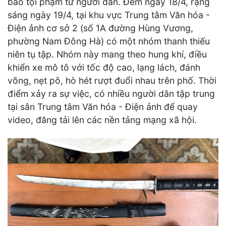
báo tội phạm từ người dân. Đêm ngày 18/4, rạng
sáng ngày 19/4, tại khu vực Trung tâm Văn hóa -
Điện ảnh cơ sở 2 (số 1A đường Hùng Vương,
phường Nam Đông Hà) có một nhóm thanh thiếu
niên tụ tập. Nhóm này mang theo hung khí, điều
khiển xe mô tô với tốc độ cao, lạng lách, đánh
võng, nẹt pô, hò hét rượt đuổi nhau trên phố. Thời
điểm xảy ra sự việc, có nhiều người dân tập trung
tại sân Trung tâm Văn hóa - Điện ảnh để quay
video, đăng tải lên các nền tảng mạng xã hội.