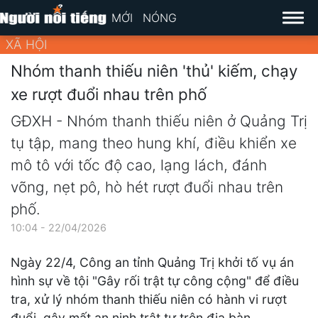
MỚI
NÓNG
XÃ HỘI
Nhóm thanh thiếu niên 'thủ' kiếm, chạy
xe rượt đuổi nhau trên phố
GĐXH - Nhóm thanh thiếu niên ở Quảng Trị
tụ tập, mang theo hung khí, điều khiển xe
mô tô với tốc độ cao, lạng lách, đánh
võng, nẹt pô, hò hét rượt đuổi nhau trên
phố.
10:04 - 22/04/2026
Ngày 22/4, Công an tỉnh Quảng Trị khởi tố vụ án
hình sự về tội "Gây rối trật tự công cộng" để điều
tra, xử lý nhóm thanh thiếu niên có hành vi rượt
đuổi, gây mất an ninh trật tự trên địa bàn.