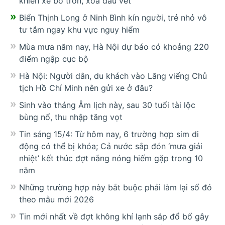
khiển xe bỏ trốn, xóa dấu vết
Biển Thịnh Long ở Ninh Bình kín người, trẻ nhỏ vô
tư tắm ngay khu vực nguy hiểm
Mùa mưa năm nay, Hà Nội dự báo có khoảng 220
điểm ngập cục bộ
Hà Nội: Người dân, du khách vào Lăng viếng Chủ
tịch Hồ Chí Minh nên gửi xe ở đâu?
Sinh vào tháng Âm lịch này, sau 30 tuổi tài lộc
bùng nổ, thu nhập tăng vọt
Tin sáng 15/4: Từ hôm nay, 6 trường hợp sim di
động có thể bị khóa; Cả nước sắp đón ‘mưa giải
nhiệt’ kết thúc đợt nắng nóng hiếm gặp trong 10
năm
Những trường hợp này bắt buộc phải làm lại sổ đỏ
theo mẫu mới 2026
Tin mới nhất về đợt không khí lạnh sắp đổ bổ gây