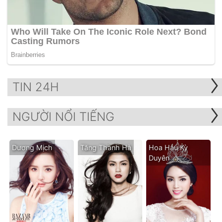
TIN 24H
NGƯỜI NỔI TIẾNG
Dương Mịch
Tăng Thanh Hà
Hoa Hậu Kỳ
Duyên