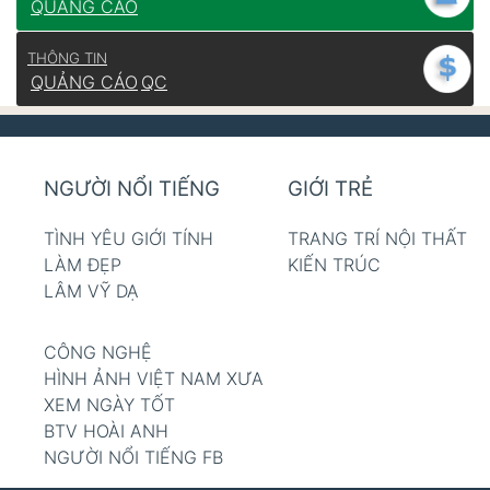
QUẢNG CÁO
THÔNG TIN
QUẢNG CÁO
QC
NGƯỜI NỔI TIẾNG
GIỚI TRẺ
TÌNH YÊU GIỚI TÍNH
TRANG TRÍ NỘI THẤT
LÀM ĐẸP
KIẾN TRÚC
LÂM VỸ DẠ
CÔNG NGHỆ
HÌNH ẢNH VIỆT NAM XƯA
XEM NGÀY TỐT
BTV HOÀI ANH
NGƯỜI NỔI TIẾNG FB