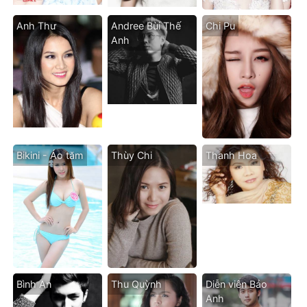
Anh Thư
Andree Bùi Thế
Chi Pu
Anh
Bikini - Áo tăm
Thùy Chi
Thanh Hoa
Bình An
Thu Quỳnh
Diễn viên Bảo
Anh