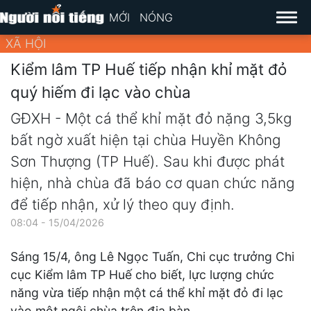
MỚI
NÓNG
XÃ HỘI
Kiểm lâm TP Huế tiếp nhận khỉ mặt đỏ
quý hiếm đi lạc vào chùa
GĐXH - Một cá thể khỉ mặt đỏ nặng 3,5kg
bất ngờ xuất hiện tại chùa Huyền Không
Sơn Thượng (TP Huế). Sau khi được phát
hiện, nhà chùa đã báo cơ quan chức năng
để tiếp nhận, xử lý theo quy định.
08:04 - 15/04/2026
Sáng 15/4, ông Lê Ngọc Tuấn, Chi cục trưởng Chi
cục Kiểm lâm TP Huế cho biết, lực lượng chức
năng vừa tiếp nhận một cá thể khỉ mặt đỏ đi lạc
vào một ngôi chùa trên địa bàn.