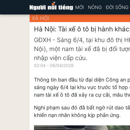
MỚI
NÓNG
ĐỜI SỐNG
XÃ HỘI
Hà Nội: Tài xế ô tô bị hành kh
GĐXH - Sáng 6/4, tại khu đô thị 
Nội), một nam tài xế đã bị đối t
nhập viện cấp cứu.
02:04 - 06/04/2026
Thông tin ban đầu từ đại diện Công an 
sáng ngày 6/4 tại khu vực trước tổ hợ
nam tài xế ô tô đã xảy ra cự cãi, mâu th
Nghi phạm sau đó đã bất ngờ rút dao tấ
khiến nạn nhân không kịp phản ứng.