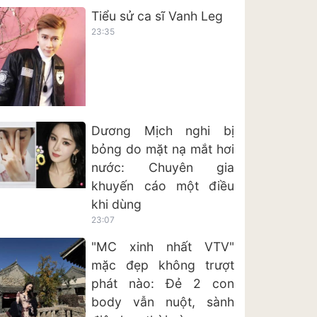
Tiểu sử ca sĩ Vanh Leg
23:35
Dương Mịch nghi bị
bỏng do mặt nạ mắt hơi
nước: Chuyên gia
khuyến cáo một điều
khi dùng
23:07
"MC xinh nhất VTV"
mặc đẹp không trượt
phát nào: Đẻ 2 con
body vẫn nuột, sành