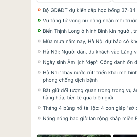
Bộ GD&ĐT dự kiến cấp học bổng 37-84 t
Vụ tông tử vong nữ công nhân môi trường
Biển Thịnh Long ở Ninh Bình kín người, 
Mùa mưa năm nay, Hà Nội dự báo có kh
Hà Nội: Người dân, du khách vào Lăng v
Ngày sinh Âm lịch 'đẹp': Công danh ổn đị
Hà Nội 'chạy nước rút' triển khai mô hì
phòng chống dịch bệnh
Bắt giữ đối tượng quan trọng trong vụ á
hàng hóa, tiền tệ qua biên giới
Tháng 4 bùng nổ tài lộc: 4 con giáp 'sờ 
Nắng nóng bao giờ lan rộng khắp miền 