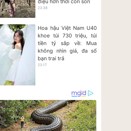
điệu hơn thời còn son
23:38
Hoa hậu Việt Nam U40
khoe túi 730 triệu, túi
tiền tỷ sắp về: Mua
không nhìn giá, đa số
bạn trai trả
23:17