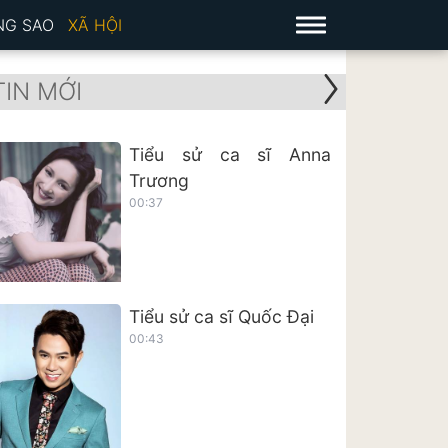
NG SAO
XÃ HỘI
TIN MỚI
Tiểu sử ca sĩ Anna
Trương
00:37
Tiểu sử ca sĩ Quốc Đại
00:43