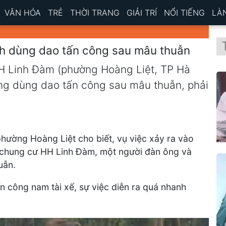
VĂN HÓA
TRẺ
THỜI TRANG
GIẢI TRÍ
NỔI TIẾNG
LÀ
ách dùng dao tấn công sau mâu thuẫn
HH Linh Đàm (phường Hoàng Liệt, TP Hà
ượng dùng dao tấn công sau mâu thuẫn, phải
phường Hoàng Liệt cho biết, vụ việc xảy ra vào
p chung cư HH Linh Đàm, một người đàn ông và
uẫn.
n công nam tài xế, sự việc diễn ra quá nhanh