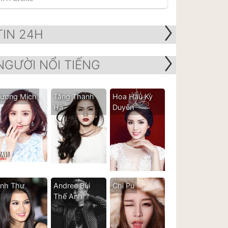
TIN 24H
NGƯỜI NỔI TIẾNG
ương Mịch
Tăng Thanh
Hoa Hậu Kỳ
Hà
Duyên
nh Thư
Andree Bùi
Chi Pu
Thế Anh