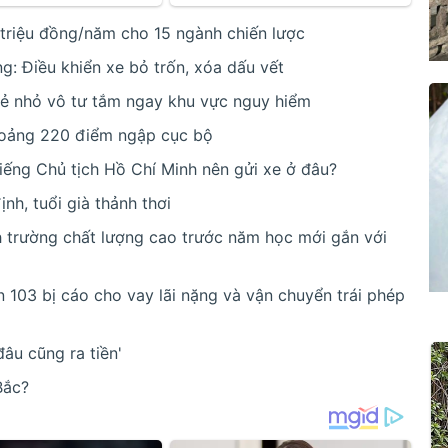
riệu đồng/năm cho 15 ngành chiến lược
: Điều khiển xe bỏ trốn, xóa dấu vết
trẻ nhỏ vô tư tắm ngay khu vực nguy hiểm
oảng 220 điểm ngập cục bộ
iếng Chủ tịch Hồ Chí Minh nên gửi xe ở đâu?
nh, tuổi già thảnh thơi
nh trường chất lượng cao trước năm học mới gắn với
n 103 bị cáo cho vay lãi nặng và vận chuyển trái phép
đâu cũng ra tiền'
Bắc?