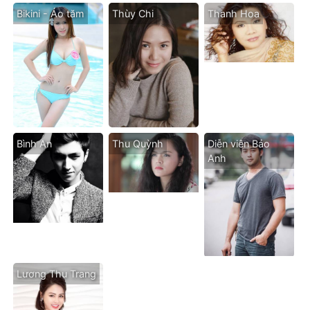
Bikini - Áo tăm
Thùy Chi
Thanh Hoa
Bình An
Thu Quỳnh
Diễn viên Bảo
Anh
Lương Thu Trang