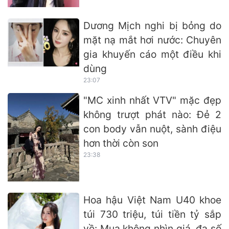
Dương Mịch nghi bị bỏng do
mặt nạ mắt hơi nước: Chuyên
gia khuyến cáo một điều khi
dùng
23:07
"MC xinh nhất VTV" mặc đẹp
không trượt phát nào: Đẻ 2
con body vẫn nuột, sành điệu
hơn thời còn son
23:38
Hoa hậu Việt Nam U40 khoe
túi 730 triệu, túi tiền tỷ sắp
về: Mua không nhìn giá, đa số