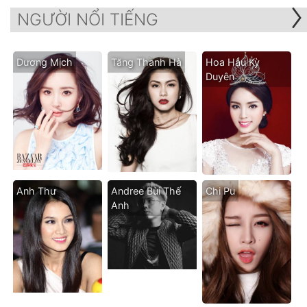
NGƯỜI NỔI TIẾNG
Dương Mịch
Tăng Thanh Hà
Hoa Hậu Kỳ
Duyên
Anh Thư
Andree Bùi Thế
Chi Pu
Anh