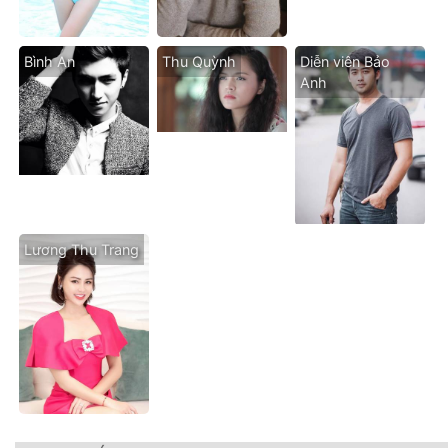
Bình An
Thu Quỳnh
Diễn viên Bảo
Anh
Lương Thu Trang