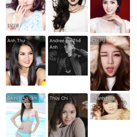
Anh Thư
Andree Bùi Thế
Chi Pu
Anh
Bikini - Áo tăm
Thùy Chi
Thanh Hoa