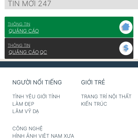
TIN MỚI 247
THÔNG TIN
QUẢNG CÁO
THÔNG TIN
QUẢNG CÁO
QC
NGƯỜI NỔI TIẾNG
GIỚI TRẺ
TÌNH YÊU GIỚI TÍNH
TRANG TRÍ NỘI THẤT
LÀM ĐẸP
KIẾN TRÚC
LÂM VỸ DẠ
CÔNG NGHỆ
HÌNH ẢNH VIỆT NAM XƯA