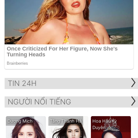
TIN 24H
NGƯỜI NỔI TIẾNG
Dương Mịch
Tăng Thanh Hà
Hoa Hậu Kỳ
Duyên