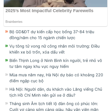
Bộ GD&ĐT dự kiến cấp học bổng 37-84 triệu
đồng/năm cho 15 ngành chiến lược
Vụ tông tử vong nữ công nhân môi trường: Điều
khiển xe bỏ trốn, xóa dấu vết
Biển Thịnh Long ở Ninh Bình kín người, trẻ nhỏ vô
tư tắm ngay khu vực nguy hiểm
Mùa mưa năm nay, Hà Nội dự báo có khoảng 220
điểm ngập cục bộ
Hà Nội: Người dân, du khách vào Lăng viếng Chủ
tịch Hồ Chí Minh nên gửi xe ở đâu?
Tháng sinh Âm lịch tiết lộ đàn ông có phúc lớn:
Cưới vợ càng sớm càng giàu, hậu vận viên mãn