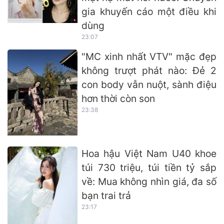
gia khuyến cáo một điều khi
dùng
23:07
"MC xinh nhất VTV" mặc đẹp
không trượt phát nào: Đẻ 2
con body vẫn nuột, sành điệu
hơn thời còn son
23:38
Hoa hậu Việt Nam U40 khoe
túi 730 triệu, túi tiền tỷ sắp
về: Mua không nhìn giá, đa số
bạn trai trả
23:17