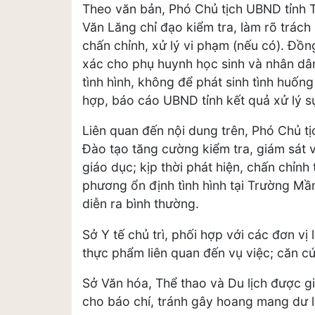
Theo văn bản, Phó Chủ tịch UBND tỉnh
Văn Lăng chỉ đạo kiểm tra, làm rõ trách 
chấn chỉnh, xử lý vi phạm (nếu có). Đồn
xác cho phụ huynh học sinh và nhân dâ
tình hình, không để phát sinh tình huống
hợp, báo cáo UBND tỉnh kết quả xử lý sự
Liên quan đến nội dung trên, Phó Chủ t
Đào tạo tăng cường kiểm tra, giám sát vi
giáo dục; kịp thời phát hiện, chấn chỉnh 
phương ổn định tình hình tại Trường M
diễn ra bình thường.
Sở Y tế chủ trì, phối hợp với các đơn v
thực phẩm liên quan đến vụ việc; căn cứ
Sở Văn hóa, Thể thao và Du lịch được g
cho báo chí, tránh gây hoang mang dư l