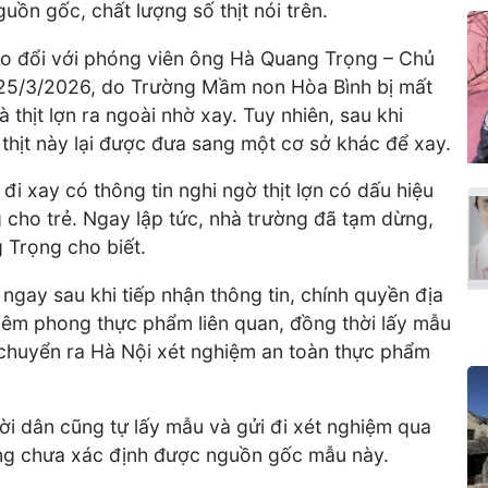
ồn gốc, chất lượng số thịt nói trên.
trao đổi với phóng viên ông Hà Quang Trọng – Chủ
 25/3/2026, do Trường Mầm non Hòa Bình bị mất
thịt lợn ra ngoài nhờ xay. Tuy nhiên, sau khi
thịt này lại được đưa sang một cơ sở khác để xay.
i xay có thông tin nghi ngờ thịt lợn có dấu hiệu
cho trẻ. Ngay lập tức, nhà trường đã tạm dừng,
 Trọng cho biết.
gay sau khi tiếp nhận thông tin, chính quyền địa
niêm phong thực phẩm liên quan, đồng thời lấy mẫu
 chuyển ra Hà Nội xét nghiệm an toàn thực phẩm
ời dân cũng tự lấy mẫu và gửi đi xét nghiệm qua
ăng chưa xác định được nguồn gốc mẫu này.