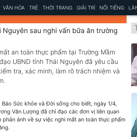
VĂN HÓA
TRẺ
THỜI TRANG
GIẢI TRÍ
NỔI TIẾNG
LÀ
i Nguyên sau nghi vấn bữa ăn trường
mất an toàn thực phẩm tại Trường Mầm
h đạo UBND tỉnh Thái Nguyên đã yêu cầu
kiểm tra, xác minh, làm rõ trách nhiệm và
m.
 Báo Sức khỏe và Đời sống cho biết, ngày 1/4,
ơng Văn Lượng đã chỉ đạo các đơn vị liên quan
in phản ánh về sự việc nghi mất an toàn thực phẩm
ăng.