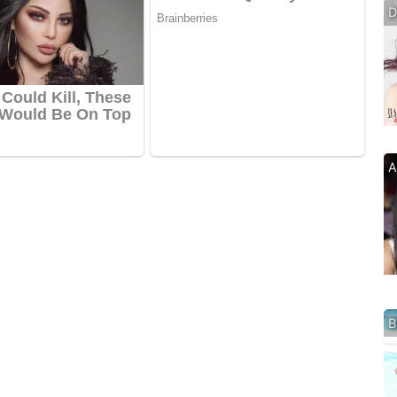
D
A
B