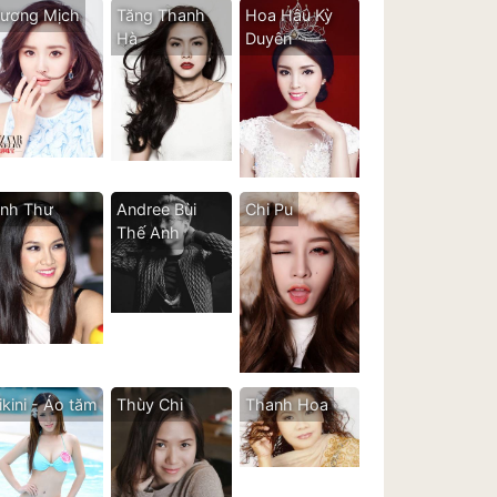
ương Mịch
Tăng Thanh
Hoa Hậu Kỳ
Hà
Duyên
nh Thư
Andree Bùi
Chi Pu
Thế Anh
ikini - Áo tăm
Thùy Chi
Thanh Hoa