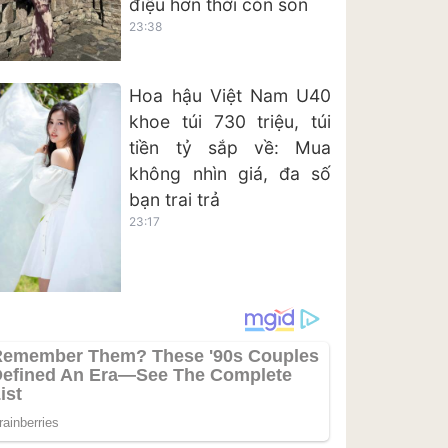
điệu hơn thời còn son
23:38
Hoa hậu Việt Nam U40
khoe túi 730 triệu, túi
tiền tỷ sắp về: Mua
không nhìn giá, đa số
bạn trai trả
23:17