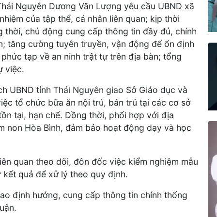
 Thái Nguyên Dương Văn Lượng yêu cầu UBND xã
nhiệm của tập thể, cá nhân liên quan; kịp thời
g thời, chủ động cung cấp thông tin đầy đủ, chính
n; tăng cường tuyên truyền, vận động để ổn định
 phức tạp về an ninh trật tự trên địa bàn; tổng
 việc.
ịch UBND tỉnh Thái Nguyên giao Sở Giáo dục và
ệc tổ chức bữa ăn nội trú, bán trú tại các cơ sở
tồn tại, hạn chế. Đồng thời, phối hợp với địa
ầm non Hòa Bình, đảm bảo hoạt động dạy và học
ị liên quan theo dõi, đôn đốc việc kiểm nghiệm mẫu
 kết quả để xử lý theo quy định.
iao định hướng, cung cấp thông tin chính thống
uận.