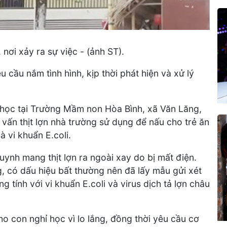
ơi xảy ra sự việc - (ảnh ST).
cầu nắm tình hình, kịp thời phát hiện và xử lý
 học tại Trường Mầm non Hòa Bình, xã Văn Lăng,
i vấn thịt lợn nhà trường sử dụng để nấu cho trẻ ăn
à vi khuẩn E.coli.
uynh mang thịt lợn ra ngoài xay do bị mất điện.
g, có dấu hiệu bất thường nên đã lấy mẫu gửi xét
 tính với vi khuẩn E.coli và virus dịch tả lợn châu
ho con nghỉ học vì lo lắng, đồng thời yêu cầu cơ