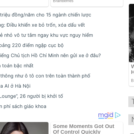
riệu đồng/năm cho 15 ngành chiến lược
: Điều khiển xe bỏ trốn, xóa dấu vết
trẻ nhỏ vô tư tắm ngay khu vực nguy hiểm
oảng 220 điểm ngập cục bộ
iếng Chủ tịch Hồ Chí Minh nên gửi xe ở đâu?
h toán bậc nhất
 thông như ô tô con trên toàn thành phố
ra AI ở Hà Nội
Lounge”, 26 người bị khởi tố
n phí sách giáo khoa