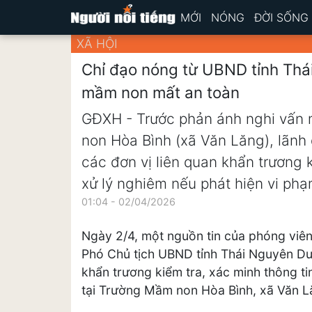
MỚI
NÓNG
ĐỜI SỐNG
XÃ HỘI
Chỉ đạo nóng từ UBND tỉnh Thá
mầm non mất an toàn
GĐXH - Trước phản ánh nghi vấn 
non Hòa Bình (xã Văn Lăng), lãn
các đơn vị liên quan khẩn trương 
xử lý nghiêm nếu phát hiện vi phạ
01:04 - 02/04/2026
Ngày 2/4, một nguồn tin của phóng viên
Phó Chủ tịch UBND tỉnh Thái Nguyên Dư
khẩn trương kiểm tra, xác minh thông t
tại Trường Mầm non Hòa Bình, xã Văn L