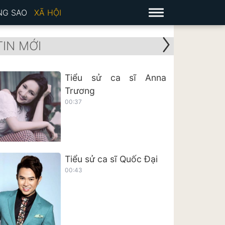
NG SAO
XÃ HỘI
TIN MỚI
Tiểu sử ca sĩ Anna
Trương
00:37
Tiểu sử ca sĩ Quốc Đại
00:43