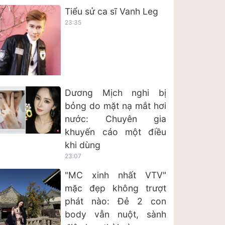
Tiểu sử ca sĩ Vanh Leg
23:35
Dương Mịch nghi bị
bỏng do mặt nạ mắt hơi
nước: Chuyên gia
khuyến cáo một điều
khi dùng
23:07
"MC xinh nhất VTV"
mặc đẹp không trượt
phát nào: Đẻ 2 con
body vẫn nuột, sành