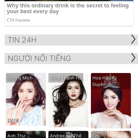
TIN 24H
NGƯỜI NỔI TIẾNG
Dương Mịch
Tăng Thanh Hà
Hoa Hậu Kỳ
Duyên
Anh Thư
Andree Bùi Thế
Chi Pu