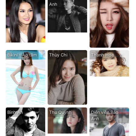
Anh
Bikini - Áo tăm
Thùy Chi
Thanh Hoa
Bình An
Thu Quỳnh
Diễn viên Bảo
Anh