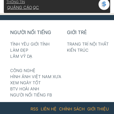
THÔNG TIN
QUẢNG CÁO
QC
NGƯỜI NỔI TIẾNG
GIỚI TRẺ
TÌNH YÊU GIỚI TÍNH
TRANG TRÍ NỘI THẤT
LÀM ĐẸP
KIẾN TRÚC
LÂM VỸ DẠ
CÔNG NGHỆ
HÌNH ẢNH VIỆT NAM XƯA
XEM NGÀY TỐT
BTV HOÀI ANH
NGƯỜI NỔI TIẾNG FB
RSS
LIÊN HỆ
CHÍNH SÁCH
GIỚI THIỆU