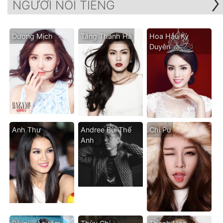
NGƯỜI NỔI TIẾNG
Dương Mịch
Tăng Thanh Hà
Hoa Hậu Kỳ
Duyên
Anh Thư
Andree Bùi Thế
Chi Pu
Anh