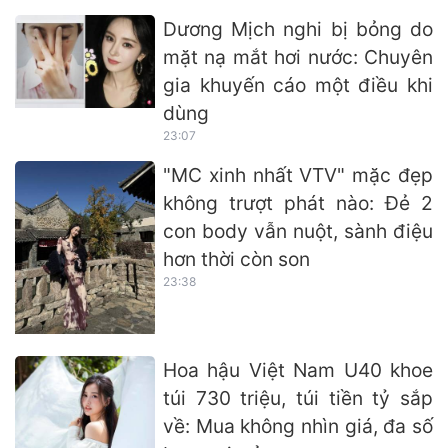
Dương Mịch nghi bị bỏng do
mặt nạ mắt hơi nước: Chuyên
gia khuyến cáo một điều khi
dùng
23:07
"MC xinh nhất VTV" mặc đẹp
không trượt phát nào: Đẻ 2
con body vẫn nuột, sành điệu
hơn thời còn son
23:38
Hoa hậu Việt Nam U40 khoe
túi 730 triệu, túi tiền tỷ sắp
về: Mua không nhìn giá, đa số