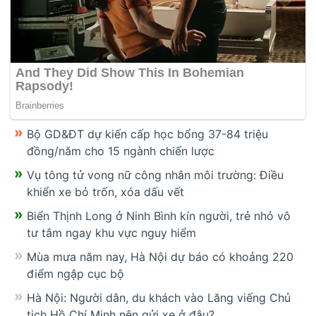
Bộ GD&ĐT dự kiến cấp học bổng 37-84 triệu
đồng/năm cho 15 ngành chiến lược
Vụ tông tử vong nữ công nhân môi trường: Điều
khiển xe bỏ trốn, xóa dấu vết
Biển Thịnh Long ở Ninh Bình kín người, trẻ nhỏ vô
tư tắm ngay khu vực nguy hiểm
Mùa mưa năm nay, Hà Nội dự báo có khoảng 220
điểm ngập cục bộ
Hà Nội: Người dân, du khách vào Lăng viếng Chủ
tịch Hồ Chí Minh nên gửi xe ở đâu?