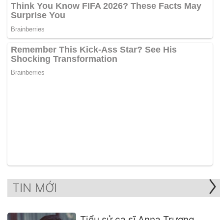
TIN MỚI
Tiểu sử ca sĩ Anna Trương