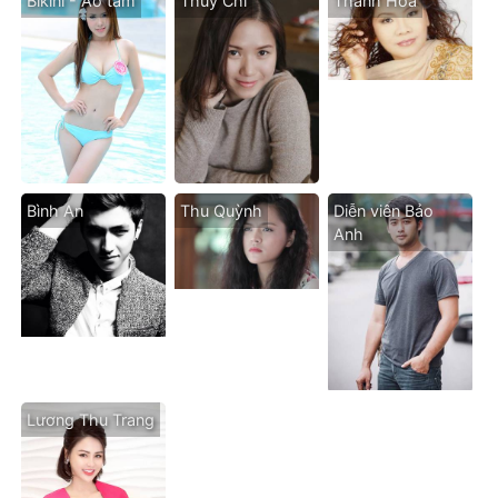
Bikini - Áo tăm
Thùy Chi
Thanh Hoa
Bình An
Thu Quỳnh
Diễn viên Bảo
Anh
Lương Thu Trang