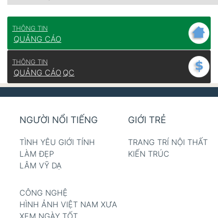
THÔNG TIN
QUẢNG CÁO
THÔNG TIN
QUẢNG CÁO
QC
NGƯỜI NỔI TIẾNG
GIỚI TRẺ
TÌNH YÊU GIỚI TÍNH
TRANG TRÍ NỘI THẤT
LÀM ĐẸP
KIẾN TRÚC
LÂM VỸ DẠ
CÔNG NGHỆ
HÌNH ẢNH VIỆT NAM XƯA
XEM NGÀY TỐT