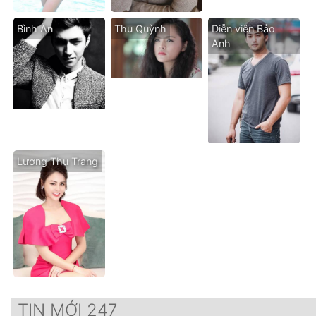
Bình An
Thu Quỳnh
Diễn viên Bảo
Anh
Lương Thu Trang
TIN MỚI 247