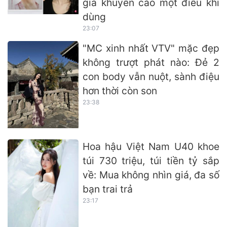
gia khuyến cáo một điều khi
dùng
23:07
"MC xinh nhất VTV" mặc đẹp
không trượt phát nào: Đẻ 2
con body vẫn nuột, sành điệu
hơn thời còn son
23:38
Hoa hậu Việt Nam U40 khoe
túi 730 triệu, túi tiền tỷ sắp
về: Mua không nhìn giá, đa số
bạn trai trả
23:17