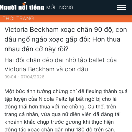
MỚI
NÓNG
THỜI TRANG
Victoria Beckham xoạc chân 90 độ, con
dâu ngổ ngáo xoạc gấp đôi: Hơn thua
nhau đến cỡ này rồi?
Hai đôi chân dẻo dai nhờ tập ballet của
Victoria Beckham và con dâu.
09:04 - 07/04/2026
Một bức ảnh tưởng chừng chỉ để flexing thành quả
tập luyện của Nicola Peltz lại bất ngờ bị cho là
động thái hơn thua với mẹ chồng. Cụ thể, trên
trang cá nhân, vừa qua nữ diễn viên đã đăng tải
khoảnh khắc chụp trước gương khi thực hiện
động tác xoạc chân gần như 180 độ trên sàn.