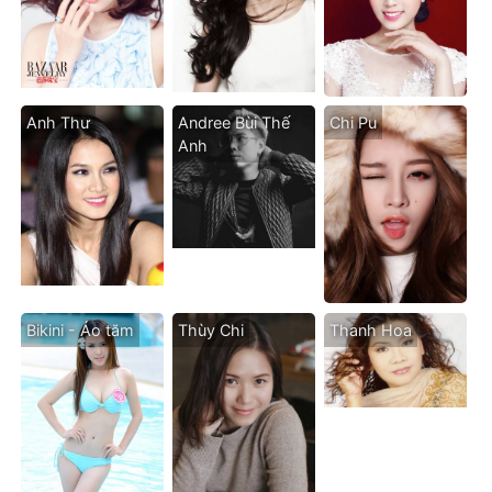
Anh Thư
Andree Bùi Thế
Chi Pu
Anh
Bikini - Áo tăm
Thùy Chi
Thanh Hoa