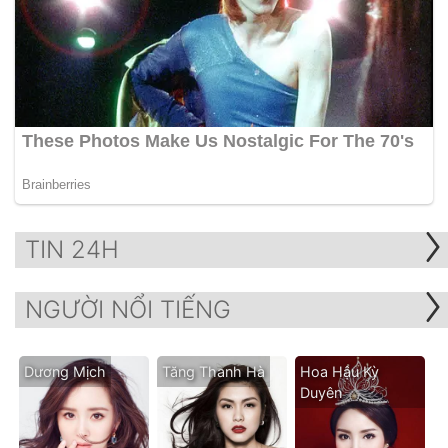
TIN 24H
NGƯỜI NỔI TIẾNG
Dương Mịch
Tăng Thanh Hà
Hoa Hậu Kỳ
Duyên