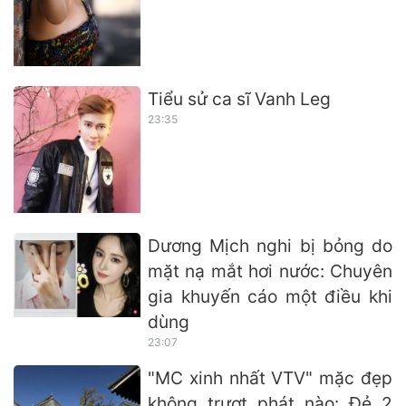
Tiểu sử ca sĩ Vanh Leg
23:35
Dương Mịch nghi bị bỏng do
mặt nạ mắt hơi nước: Chuyên
gia khuyến cáo một điều khi
dùng
23:07
"MC xinh nhất VTV" mặc đẹp
không trượt phát nào: Đẻ 2