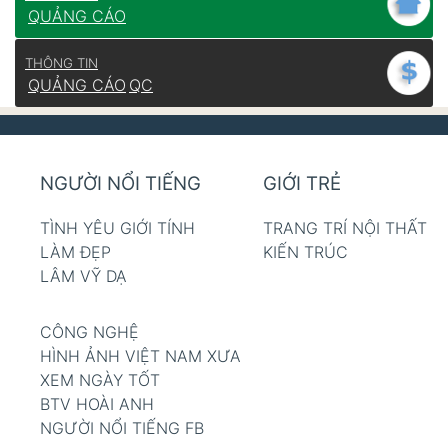
QUẢNG CÁO
THÔNG TIN
QUẢNG CÁO
QC
NGƯỜI NỔI TIẾNG
GIỚI TRẺ
TÌNH YÊU GIỚI TÍNH
TRANG TRÍ NỘI THẤT
LÀM ĐẸP
KIẾN TRÚC
LÂM VỸ DẠ
CÔNG NGHỆ
HÌNH ẢNH VIỆT NAM XƯA
XEM NGÀY TỐT
BTV HOÀI ANH
NGƯỜI NỔI TIẾNG FB