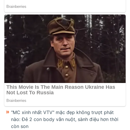
"MC xinh nhất VTV" mặc đẹp không trượt phát
nào: Đẻ 2 con body vẫn nuột, sành điệu hơn thời
còn son