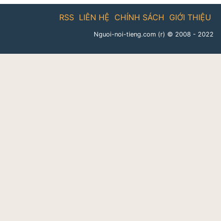
RSS
LIÊN HỆ
CHÍNH SÁCH
GIỚI THIỆU
Nguoi-noi-tieng.com (r)
© 2008 - 2022