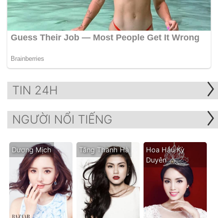
TIN 24H
NGƯỜI NỔI TIẾNG
Dương Mịch
Tăng Thanh Hà
Hoa Hậu Kỳ
Duyên