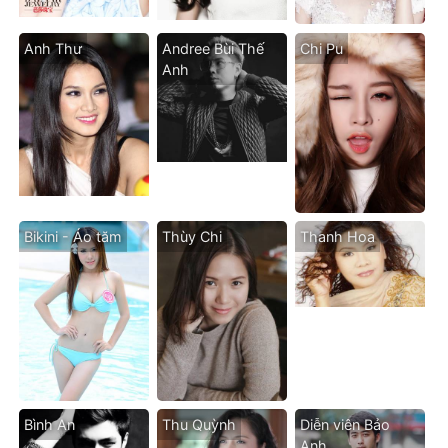
Anh Thư
Andree Bùi Thế
Chi Pu
Anh
Bikini - Áo tăm
Thùy Chi
Thanh Hoa
Bình An
Thu Quỳnh
Diễn viên Bảo
Anh