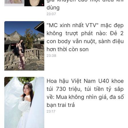
dùng
23:07
"MC xinh nhất VTV" mặc đẹp
không trượt phát nào: Đẻ 2
con body vẫn nuột, sành điệu
hơn thời còn son
23:38
Hoa hậu Việt Nam U40 khoe
túi 730 triệu, túi tiền tỷ sắp
về: Mua không nhìn giá, đa số
bạn trai trả
23:17