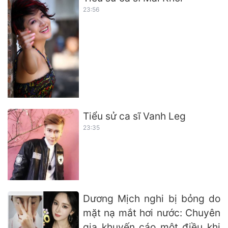
23:56
Tiểu sử ca sĩ Vanh Leg
23:35
Dương Mịch nghi bị bỏng do
mặt nạ mắt hơi nước: Chuyên
gia khuyến cáo một điều khi