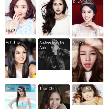
Duyên
Anh Thư
Andree Bùi Thế
Chi Pu
Anh
Bikini - Áo tăm
Thùy Chi
Thanh Hoa