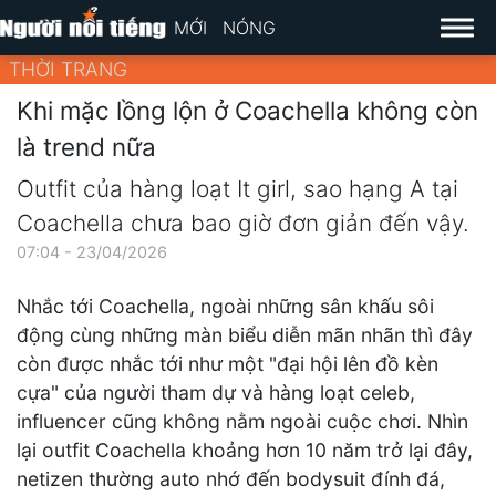
MỚI
NÓNG
THỜI TRANG
Khi mặc lồng lộn ở Coachella không còn
là trend nữa
Outfit của hàng loạt It girl, sao hạng A tại
Coachella chưa bao giờ đơn giản đến vậy.
07:04 - 23/04/2026
Nhắc tới Coachella, ngoài những sân khấu sôi
động cùng những màn biểu diễn mãn nhãn thì đây
còn được nhắc tới như một "đại hội lên đồ kèn
cựa" của người tham dự và hàng loạt celeb,
influencer cũng không nằm ngoài cuộc chơi. Nhìn
lại outfit Coachella khoảng hơn 10 năm trở lại đây,
netizen thường auto nhớ đến bodysuit đính đá,