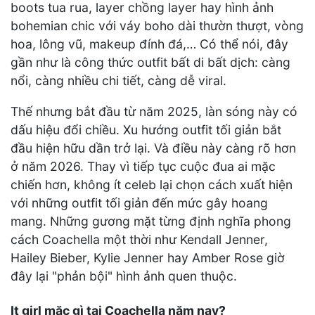
boots tua rua, layer chồng layer hay hình ảnh
bohemian chic với váy boho dài thườn thượt, vòng
hoa, lông vũ, makeup đính đá,… Có thể nói, đây
gần như là công thức outfit bất di bất dịch: càng
nổi, càng nhiều chi tiết, càng dễ viral.
Thế nhưng bắt đầu từ năm 2025, làn sóng này có
dấu hiệu đổi chiều. Xu hướng outfit tối giản bắt
đầu hiện hữu dần trở lại. Và điều này càng rõ hơn
ở năm 2026. Thay vì tiếp tục cuộc đua ai mặc
chiến hơn, không ít celeb lại chọn cách xuất hiện
với những outfit tối giản đến mức gây hoang
mang. Những gương mặt từng định nghĩa phong
cách Coachella một thời như Kendall Jenner,
Hailey Bieber, Kylie Jenner hay Amber Rose giờ
đây lại "phản bội" hình ảnh quen thuộc.
It girl mặc gì tại Coachella năm nay?