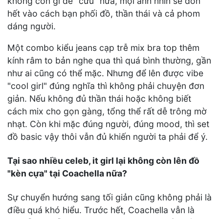
không còn gì để "cứu" nữa, mọi ánh nhìn sẽ dồn
hết vào cách bạn phối đồ, thần thái và cả phom
dáng người.
Một combo kiểu jeans cạp trễ mix bra top thêm
kính râm to bản nghe qua thì quá bình thường, gần
như ai cũng có thể mặc. Nhưng để lên được vibe
"cool girl" đúng nghĩa thì không phải chuyện đơn
giản. Nếu không đủ thần thái hoặc không biết
cách mix cho gọn gàng, tổng thể rất dễ trông mờ
nhạt. Còn khi mặc đúng người, đúng mood, thì set
đồ basic vậy thôi vẫn đủ khiến người ta phải để ý.
Tại sao nhiều celeb, it girl lại không còn lên đồ
"kèn cựa" tại Coachella nữa?
Sự chuyển hướng sang tối giản cũng không phải là
điều quá khó hiểu. Trước hết, Coachella vẫn là