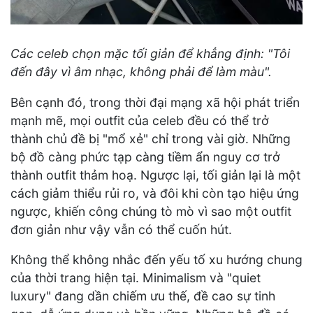
Các celeb chọn mặc tối giản để khẳng định: "Tôi
đến đây vì âm nhạc, không phải để làm màu".
Bên cạnh đó, trong thời đại mạng xã hội phát triển
mạnh mẽ, mọi outfit của celeb đều có thể trở
thành chủ đề bị "mổ xẻ" chỉ trong vài giờ. Những
bộ đồ càng phức tạp càng tiềm ẩn nguy cơ trở
thành outfit thảm hoạ. Ngược lại, tối giản lại là một
cách giảm thiểu rủi ro, và đôi khi còn tạo hiệu ứng
ngược, khiến công chúng tò mò vì sao một outfit
đơn giản như vậy vẫn có thể cuốn hút.
Không thể không nhắc đến yếu tố xu hướng chung
của thời trang hiện tại. Minimalism và "quiet
luxury" đang dần chiếm ưu thế, đề cao sự tinh