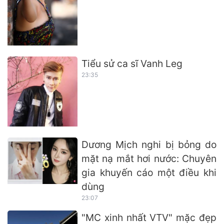
Tiểu sử ca sĩ Vanh Leg
23:35
Dương Mịch nghi bị bỏng do
mặt nạ mắt hơi nước: Chuyên
gia khuyến cáo một điều khi
dùng
23:07
"MC xinh nhất VTV" mặc đẹp