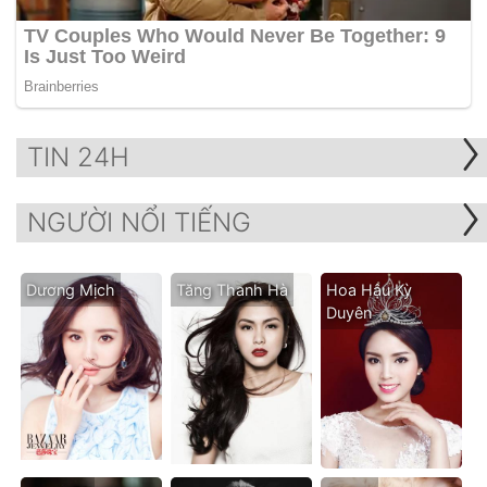
TIN 24H
NGƯỜI NỔI TIẾNG
Dương Mịch
Tăng Thanh Hà
Hoa Hậu Kỳ
Duyên