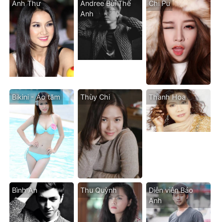
Anh Thư
Andree Bùi Thế
Chi Pu
Anh
Bikini - Áo tăm
Thùy Chi
Thanh Hoa
Bình An
Thu Quỳnh
Diễn viên Bảo
Anh