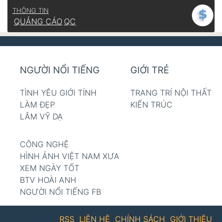
THÔNG TIN
QUẢNG CÁO
QC
NGƯỜI NỔI TIẾNG
GIỚI TRẺ
TÌNH YÊU GIỚI TÍNH
TRANG TRÍ NỘI THẤT
LÀM ĐẸP
KIẾN TRÚC
LÂM VỸ DẠ
CÔNG NGHỆ
HÌNH ẢNH VIỆT NAM XƯA
XEM NGÀY TỐT
BTV HOÀI ANH
NGƯỜI NỔI TIẾNG FB
RSS
LIÊN HỆ
CHÍNH SÁCH
GIỚI THIỆU