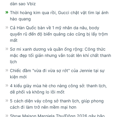
dàn sao Vbiz
Thời hoàng kim qua rồi, Gucci chật vật tìm lại ánh
hào quang
Cả Hàn Quốc bàn về 1 mỹ nhân da nâu, body
quyến rũ đến độ biển quảng cáo cũng bị lấy trộm
mất
Sơ mi xanh dương và quần ống rộng: Công thức
mặc đẹp tối giản nhưng vẫn toát lên khí chất thanh
lịch
Chiếc đầm "vừa đi vừa sợ rớt" của Jennie tại sự
kiện mới
4 kiểu giày mùa hè cho nàng công sở: thanh lịch,
dễ phối và không lo lỗi mốt
5 cách diện váy công sở thanh lịch, giúp phong
cách đi làm trở nên mềm mại hơn
Show Maison Margiela Thu/Đông 2026 gây bão