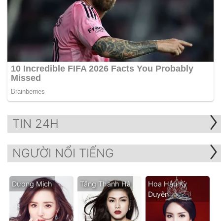
TIN 24H
NGƯỜI NỔI TIẾNG
Dương Mịch
Tăng Thanh Hà
Hoa Hậu Kỳ
Duyên