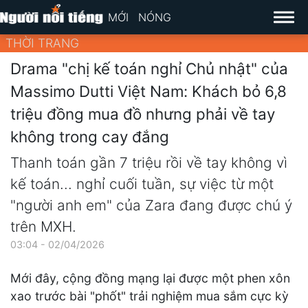
MỚI
NÓNG
THỜI TRANG
Drama "chị kế toán nghỉ Chủ nhật" của
Massimo Dutti Việt Nam: Khách bỏ 6,8
triệu đồng mua đồ nhưng phải về tay
không trong cay đắng
Thanh toán gần 7 triệu rồi về tay không vì
kế toán... nghỉ cuối tuần, sự việc từ một
"người anh em" của Zara đang được chú ý
trên MXH.
03:04 - 02/04/2026
Mới đây, cộng đồng mạng lại được một phen xôn
xao trước bài "phốt" trải nghiệm mua sắm cực kỳ