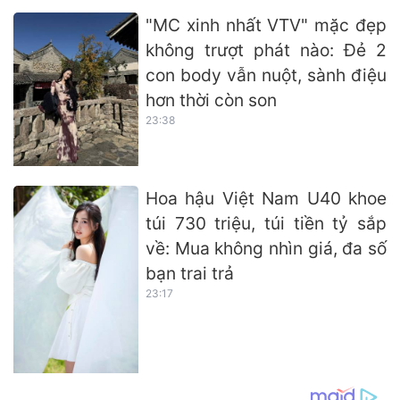
"MC xinh nhất VTV" mặc đẹp
không trượt phát nào: Đẻ 2
con body vẫn nuột, sành điệu
hơn thời còn son
23:38
Hoa hậu Việt Nam U40 khoe
túi 730 triệu, túi tiền tỷ sắp
về: Mua không nhìn giá, đa số
bạn trai trả
23:17